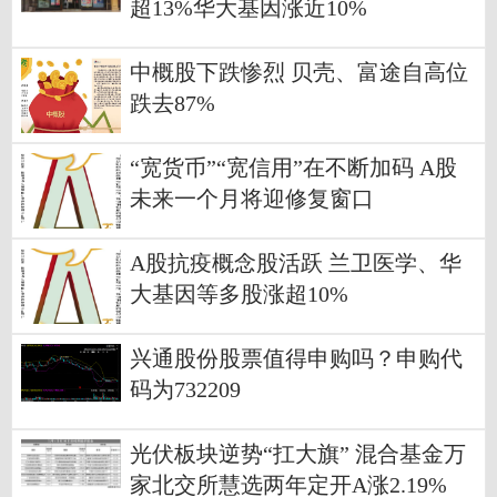
超13%华大基因涨近10%
中概股下跌惨烈 贝壳、富途自高位
跌去87%
“宽货币”“宽信用”在不断加码 A股
未来一个月将迎修复窗口
A股抗疫概念股活跃 兰卫医学、华
大基因等多股涨超10%
兴通股份股票值得申购吗？申购代
码为732209
光伏板块逆势“扛大旗” 混合基金万
家北交所慧选两年定开A涨2.19%