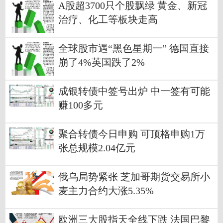
A股超3700只个股飘绿 黄金、新冠
治疗、化工等板块走高
全球股市遇“黑色星期一” 德国直接
崩了4%英国跌了2%
成银转债中签号出炉 中一签有可能
赚100多元
聚合转债今日申购 可顶格申购1万
张总规模2.04亿元
俄乌局势紧张 芝加哥期货交易所小
麦主力合约大涨5.35%
欧洲三大股指天全线下跌 法国巴黎