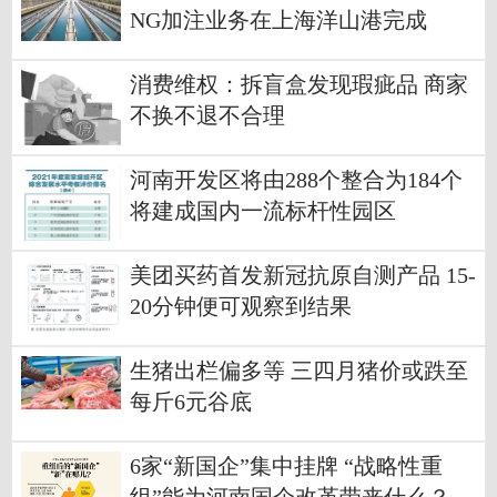
NG加注业务在上海洋山港完成
消费维权：拆盲盒发现瑕疵品 商家
不换不退不合理
河南开发区将由288个整合为184个
将建成国内一流标杆性园区
美团买药首发新冠抗原自测产品 15-
20分钟便可观察到结果
生猪出栏偏多等 三四月猪价或跌至
每斤6元谷底
6家“新国企”集中挂牌 “战略性重