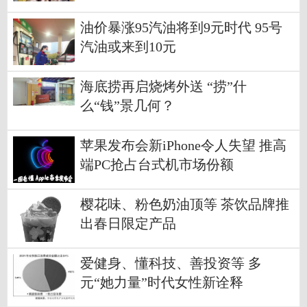
油价暴涨95汽油将到9元时代 95号
汽油或来到10元
海底捞再启烧烤外送 “捞”什
么“钱”景几何？
苹果发布会新iPhone令人失望 推高
端PC抢占台式机市场份额
樱花味、粉色奶油顶等 茶饮品牌推
出春日限定产品
爱健身、懂科技、善投资等 多
元“她力量”时代女性新诠释