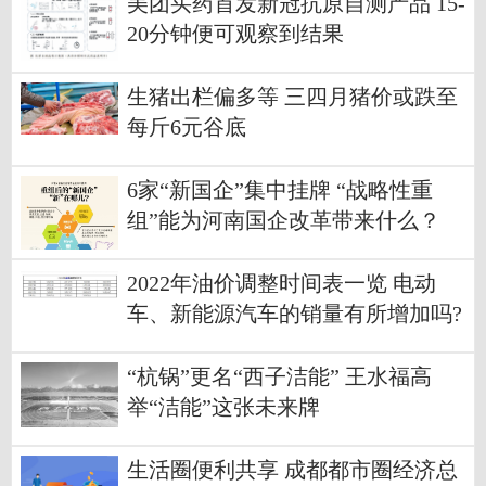
美团买药首发新冠抗原自测产品 15-
20分钟便可观察到结果
生猪出栏偏多等 三四月猪价或跌至
每斤6元谷底
6家“新国企”集中挂牌 “战略性重
组”能为河南国企改革带来什么？
2022年油价调整时间表一览 电动
车、新能源汽车的销量有所增加吗?
“杭锅”更名“西子洁能” 王水福高
举“洁能”这张未来牌
生活圈便利共享 成都都市圈经济总