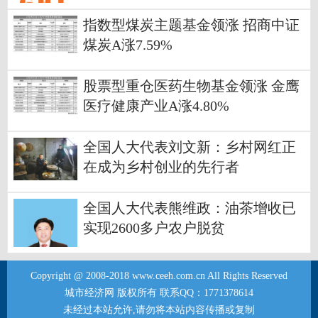
指数型煤炭主题基金领涨 招商中证
煤炭A涨7.59%
股票型重仓医药生物基金领涨 金鹰
医疗健康产业A涨4.80%
全国人大代表刘文新：乡村网红正
在成为乡村创业的先行者
全国人大代表熊维政：油茶增收已
实现2600多户农户脱贫
Copyright @ 2008-2018 www.ceeh.com.cn All Rights Reserved
城市经济网 版权所有 联系QQ：1771378614
未经过本站允许,请勿将本站内容传播或复制