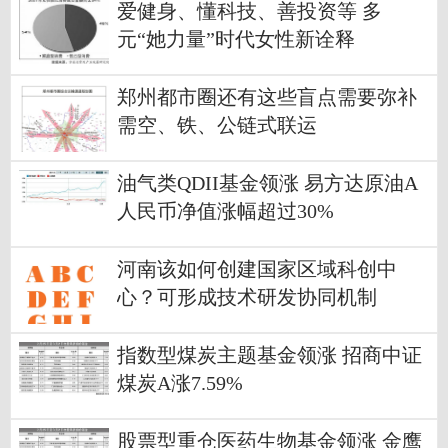
爱健身、懂科技、善投资等 多
元“她力量”时代女性新诠释
郑州都市圈还有这些盲点需要弥补
需空、铁、公链式联运
油气类QDII基金领涨 易方达原油A
人民币净值涨幅超过30%
河南该如何创建国家区域科创中
心？可形成技术研发协同机制
指数型煤炭主题基金领涨 招商中证
煤炭A涨7.59%
股票型重仓医药生物基金领涨 金鹰