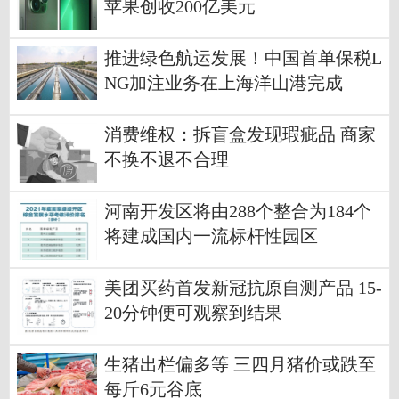
苹果创收200亿美元
推进绿色航运发展！中国首单保税L
NG加注业务在上海洋山港完成
消费维权：拆盲盒发现瑕疵品 商家
不换不退不合理
河南开发区将由288个整合为184个
将建成国内一流标杆性园区
美团买药首发新冠抗原自测产品 15-
20分钟便可观察到结果
生猪出栏偏多等 三四月猪价或跌至
每斤6元谷底