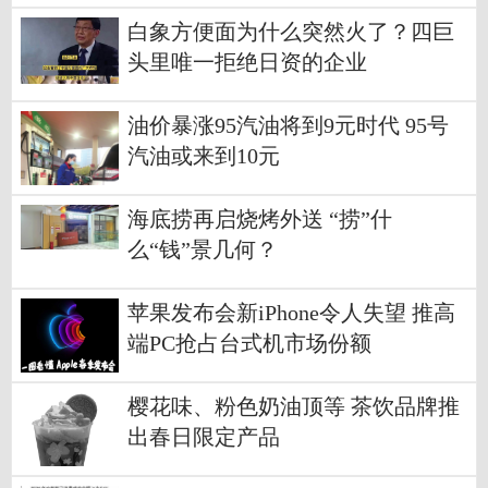
白象方便面为什么突然火了？四巨
头里唯一拒绝日资的企业
油价暴涨95汽油将到9元时代 95号
汽油或来到10元
海底捞再启烧烤外送 “捞”什
么“钱”景几何？
苹果发布会新iPhone令人失望 推高
端PC抢占台式机市场份额
樱花味、粉色奶油顶等 茶饮品牌推
出春日限定产品