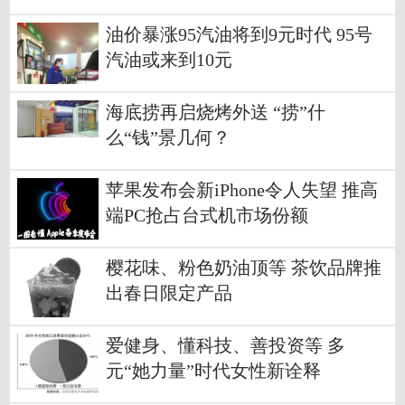
油价暴涨95汽油将到9元时代 95号
汽油或来到10元
海底捞再启烧烤外送 “捞”什
么“钱”景几何？
苹果发布会新iPhone令人失望 推高
端PC抢占台式机市场份额
樱花味、粉色奶油顶等 茶饮品牌推
出春日限定产品
爱健身、懂科技、善投资等 多
元“她力量”时代女性新诠释