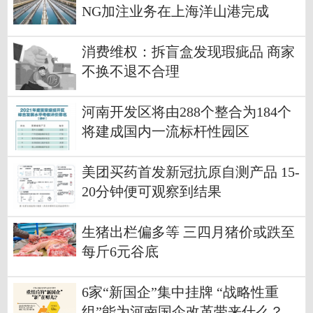
NG加注业务在上海洋山港完成
消费维权：拆盲盒发现瑕疵品 商家
不换不退不合理
河南开发区将由288个整合为184个
将建成国内一流标杆性园区
美团买药首发新冠抗原自测产品 15-
20分钟便可观察到结果
生猪出栏偏多等 三四月猪价或跌至
每斤6元谷底
6家“新国企”集中挂牌 “战略性重
组”能为河南国企改革带来什么？