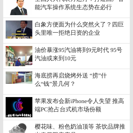
能汽车操作系统生态势在必行
白象方便面为什么突然火了？四巨
头里唯一拒绝日资的企业
油价暴涨95汽油将到9元时代 95号
汽油或来到10元
海底捞再启烧烤外送 “捞”什
么“钱”景几何？
苹果发布会新iPhone令人失望 推高
端PC抢占台式机市场份额
樱花味、粉色奶油顶等 茶饮品牌推