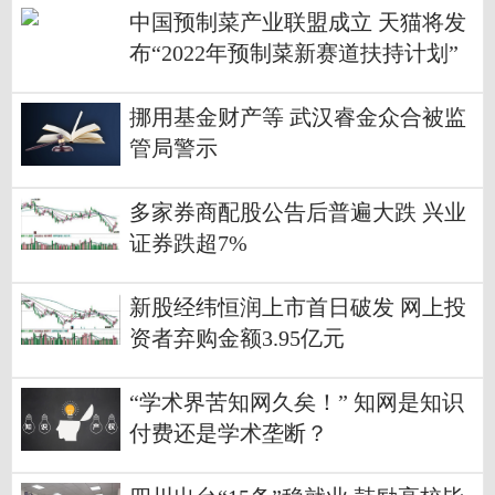
中国预制菜产业联盟成立 天猫将发
布“2022年预制菜新赛道扶持计划”
挪用基金财产等 武汉睿金众合被监
管局警示
多家券商配股公告后普遍大跌 兴业
证券跌超7%
新股经纬恒润上市首日破发 网上投
资者弃购金额3.95亿元
“学术界苦知网久矣！” 知网是知识
付费还是学术垄断？