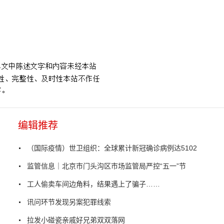
童医院
编辑推荐
（国际疫情）世卫组织：全球累计新冠确诊病例达5102
监管信息｜北京市门头沟区市场监管局严控“五一”节
工人偷卖车间边角料，结果遇上了骗子……
讯问环节发现另案犯罪线索
拉发小碰瓷亲戚好兄弟双双落网