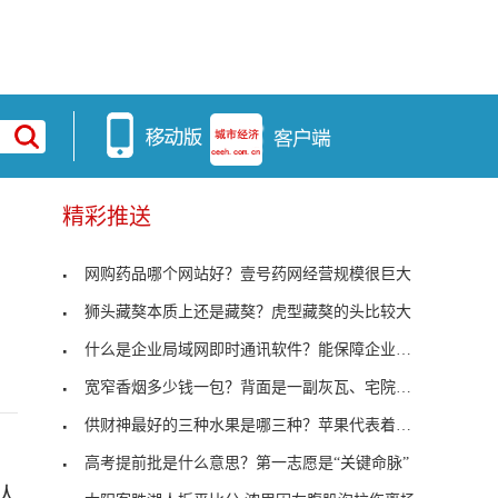
精彩推送
网购药品哪个网站好？壹号药网经营规模很巨大
狮头藏獒本质上还是藏獒？虎型藏獒的头比较大
什么是企业局域网即时通讯软件？能保障企业信息安全
宽窄香烟多少钱一包？背面是一副灰瓦、宅院、民俗组
供财神最好的三种水果是哪三种？苹果代表着平平安安
高考提前批是什么意思？第一志愿是“关键命脉”
人