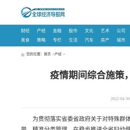
财经
产经
金融
股市
文化
艺术
公司
美食
策略
专栏
生活
汽车
房产
城市
您的位置：
首页
>
产经
>
疫情期间综合施策
2022-04-
为贯彻落实省委省政府关于对特殊群
举，精准分类管理，在稳步推进全省妇幼