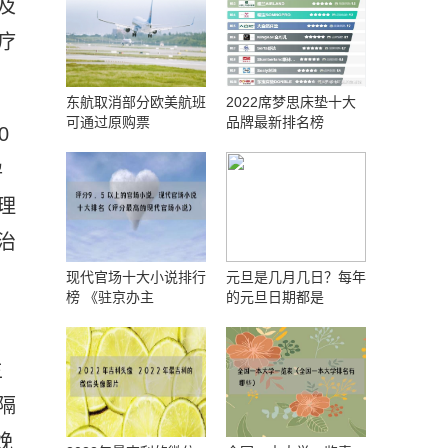
及
疗
东航取消部分欧美航班
2022席梦思床垫十大
可通过原购票
品牌最新排名榜
0
孕
理
治
现代官场十大小说排行
元旦是几月几日？每年
榜 《驻京办主
的元旦日期都是
主
隔
娩