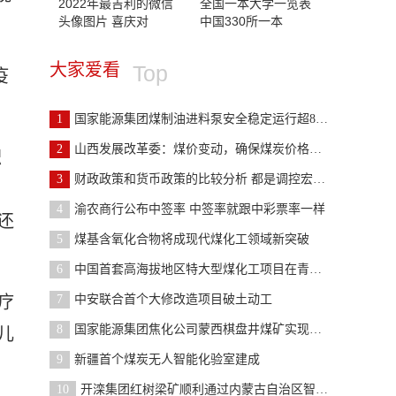
2022年最吉利的微信
全国一本大学一览表
头像图片 喜庆对
中国330所一本
大家爱看
Top
疫
1
国家能源集团煤制油进料泵安全稳定运行超8000小时
2
山西发展改革委：煤价变动，确保煤炭价格在合理区间
积
3
财政政策和货币政策的比较分析 都是调控宏观经济的
4
渝农商行公布中签率 中签率就跟中彩票率一样
还
5
煤基含氧化合物将成现代煤化工领域新突破
6
中国首套高海拔地区特大型煤化工项目在青海格尔木开
疗
7
中安联合首个大修改造项目破土动工
8
国家能源集团焦化公司蒙西棋盘井煤矿实现液体浓度自
儿
9
新疆首个煤炭无人智能化验室建成
10
开滦集团红树梁矿顺利通过内蒙古自治区智能化矿井验