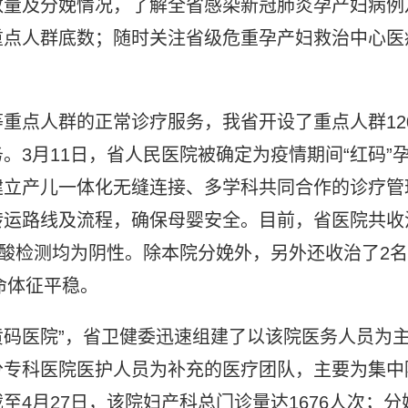
数量及分娩情况，了解全省感染新冠肺炎孕产妇病例
重点人群底数；随时关注省级危重孕产妇救治中心医
重点人群的正常诊疗服务，我省开设了重点人群12
3月11日，省人民医院被确定为疫情期间“红码”
建立产儿一体化无缝连接、多学科共同合作的诊疗管
转运路线及流程，确保母婴安全。目前，省医院共收
核酸检测均为阴性。除本院分娩外，另外还收治了2名
命体征平稳。
“黄码医院”，省卫健委迅速组建了以该院医务人员为
分专科医院医护人员为补充的医疗团队，主要为集中
4月27日，该院妇产科总门诊量达1676人次；分