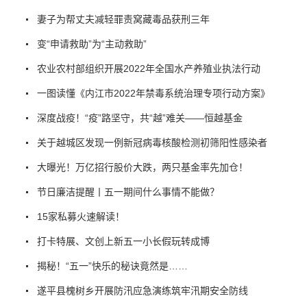
妻子为帮丈夫减轻罪责窝藏毒品获刑三年
变“申请救助”为“主动救助”
农业农村部组织开展2022年全国水产养殖业执法行动
一图读懂《内江市2022年禁毒系统治理专项行动方案》
深度战疫！“疫”路坚守，共“越”难关——恒越基金
关于越城区发现一例新冠病毒核酸检测初筛阳性感染者
大曝光！万亿招行股价大跌，两只基金率先加仓！
节日廉洁提醒丨五一期间什么事情不能做？
15家私募火速解读！
打卡特展、文创上新五一小长假玩转成博
揭秘！“五一”快乐的秘诀竟然是……
遂平县槐树乡开展防汛应急演练筑牢汛期安全防线