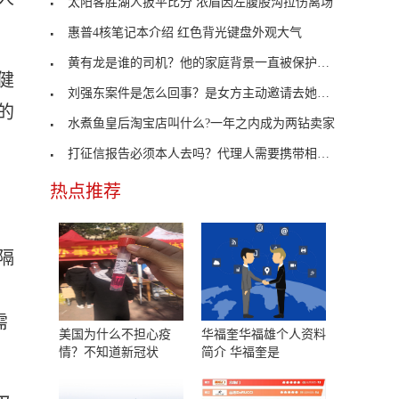
太阳客胜湖人扳平比分 浓眉因左腹股沟拉伤离场
惠普4核笔记本介绍 红色背光键盘外观大气
黄有龙是谁的司机？他的家庭背景一直被保护的很好
健
刘强东案件是怎么回事？是女方主动邀请去她的公寓
的
水煮鱼皇后淘宝店叫什么?一年之内成为两钻卖家
打征信报告必须本人去吗？代理人需要携带相关资料
热点推荐
隔
需
美国为什么不担心疫
华福奎华福雄个人资料
情？不知道新冠状
简介 华福奎是