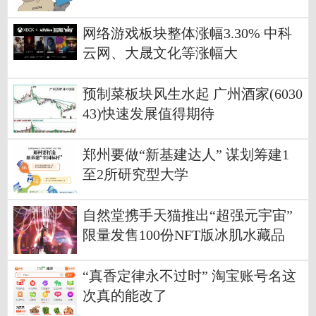
元
网络游戏板块整体涨幅3.30% 中科
云网、大晟文化等涨幅大
预制菜板块风生水起 广州酒家(6030
43)快速发展值得期待
郑州要做“新基建达人” 谋划筹建1
至2所研究型大学
自然堂携手天猫推出“超强元宇宙”
限量发售100份NFT版冰肌水藏品
“真香定律永不过时” 淘宝账号名这
次真的能改了