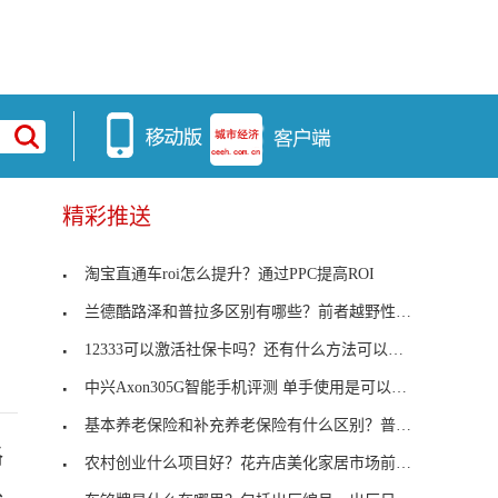
精彩推送
淘宝直通车roi怎么提升？通过PPC提高ROI
兰德酷路泽和普拉多区别有哪些？前者越野性更加强大
12333可以激活社保卡吗？还有什么方法可以激活社保
中兴Axon305G智能手机评测 单手使用是可以管理的
基本养老保险和补充养老保险有什么区别？普及程度不
格
农村创业什么项目好？花卉店美化家居市场前景广阔
外