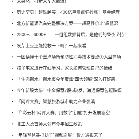
太突然，打新大军大撤退！
历史罕见！越跌越买，400亿巨资疯狂抄底！基金经理
北方新能源汽车完整解决方案——超高性价比“超低温
2800+、6000+……一组组数据背后，是他们的昼夜坚持！
发芽土豆还能抢救一下吗？一起来看
一图读懂十个重点场所预防性消毒技术要点⑦大型商场
孩子宅家进行在线学习，家长如何管理自己的情绪
「生态衡水」衡水市今年聚焦“四大领域”深入打好碧
今年新股太惨！中金保荐7股6破发，海通保荐包揽跌幅
「网评大赛」智慧旅游城市助力产业强滇
「“彩云杯”网评大赛」用数字“钥匙”打开发展新空
北工大及首师大公布今年招生政策
“年轻爸爸暴打幼子”视频刷屏！警方通报来了