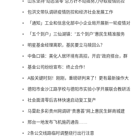
山东坚持“动态清零”总方针不动摇努力夺取疫情防控
包洪文带队调研疫情防控和经济社会发展工作
「通知」工业和信息化部中小企业局开展新一轮疫情对
「五个到户」三仙湖镇：“五个到户”惠民生精准服务
明星基金经理离职，基民要立马赎回么？
中鱼口镇：美化人居环境有高招，开启“政府搭台，群
基金公司纷纷宣布：终止合作！
A股关键时刻！刚刚，重磅研判来了！更有最新操作大
德阳市金沙江路学校与德阳市实验小学开展联合教研活
社会面清零后吉林快速启动复工复产
马雷赴多彩贵州网调研“贵惠荟”网上惠民生鲜商城建
邢台一地发布飞机施药通告……
2条公交线路临时调整绕行出行注意