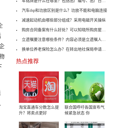
车铭牌是什么在哪里？包括出厂编号、出厂日期及厂名
汽车dsp和功放区别是什么？功放不能和电脑连接
减速起动机由哪些部分组成？采用电磁开关操纵
企
购房合同备案有什么好处？可以知晓所购房屋手续是否
活
立遗嘱要注意哪些条件？内容必须是立遗嘱人的真实意
企
换单位养老保险怎么办？在转出地社保局申请开具凭证
物
热点推荐
下
活
入
淘宝直通车分数怎么提
联合国呼吁各国宣布气
升？将卖点更好
候紧急状态 你