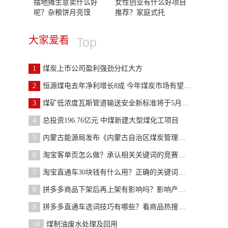
摆地摊生意卖什么好
女性创业有什么好项目
呢？杂粮饼月亮馍
推荐？家庭式托
大家爱看
Top
1
煤炭上市公司盈利强劲分红大方
2
恒源煤电去年净利增长8成 今年煤炭市场有望趋于平稳
3
煤矿低浓度瓦斯管道输送安全新标准将于5月1日起实施
4
总投资196.76亿元 中煤新建大型煤化工项目
5
内蒙古能源局发布《内蒙古自治区煤炭管理条例》（征
6
淘宝客单页怎么做？承认相关关键词的竞赛程度
7
淘宝直通车30块钱有什么用？正确的关键词标签
8
拼多多商品下架后再上架有影响吗？影响产品的流量
9
拼多多直通车选词技巧有哪些？看商品热搜词有哪些
10
煤制油废水处理及回用