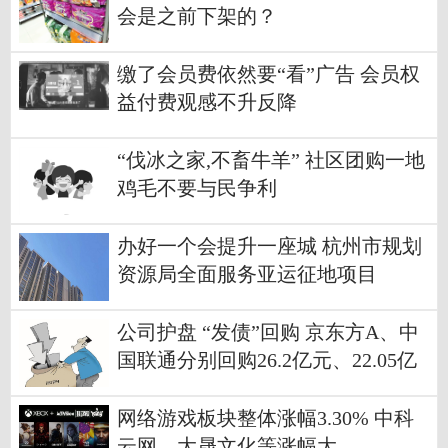
会是之前下架的？
缴了会员费依然要“看”广告 会员权
益付费观感不升反降
“伐冰之家,不畜牛羊” 社区团购一地
鸡毛不要与民争利
办好一个会提升一座城 杭州市规划
资源局全面服务亚运征地项目
公司护盘 “发债”回购 京东方A、中
国联通分别回购26.2亿元、22.05亿
元
网络游戏板块整体涨幅3.30% 中科
云网、大晟文化等涨幅大