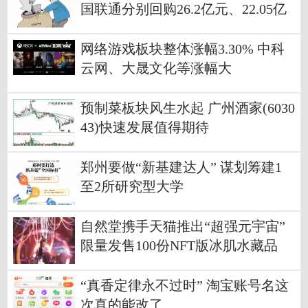
国联通分别回购26.2亿元、22.05亿
元
网络游戏板块整体涨幅3.30% 中科
云网、大晟文化等涨幅大
预制菜板块风生水起 广州酒家(6030
43)快速发展值得期待
郑州要做“新基建达人” 谋划筹建1
至2所研究型大学
自然堂携手天猫推出“超强元宇宙”
限量发售100份NFT版冰肌水藏品
“真香定律永不过时” 淘宝账号名这
次真的能改了