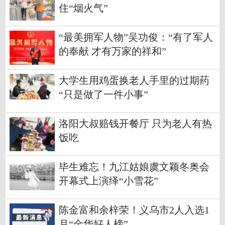
住“烟火气”
“最美拥军人物”吴功俊：“有了军人
的奉献 才有万家的祥和”
大学生用鸡蛋换老人手里的过期药
“只是做了一件小事”
洛阳大叔赔钱开餐厅 只为老人有热
饭吃
毕生难忘！九江姑娘虞文颖冬奥会
开幕式上演绎“小雪花”
陈金富和余梓荣！义乌市2人入选1
月“金华好人榜”