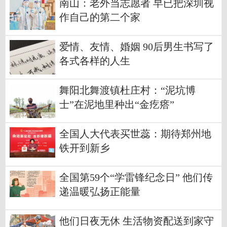
南山：老外当志愿者 早已把深圳视
作自己的第二个家
爱情、友情、婚姻 90后男生书写了
各式各样的人生
舞阳北舞渡镇杜庄村：“泥坑博
士”在泥地里种出“金疙瘩”
全国人大代表买世蕊：期待郑州地
铁开到新乡
全国第59个“学雷锋纪念日” 他们传
递温暖弘扬正能量
他们日夜无休 生活物资配送到家守