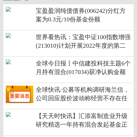
宝盈盈润纯债债券(006242)分红方
案为0.3元/10份基金份额
世界看热讯：宝盈中证100指数增强
(213010)计划开展2022年度的第二
次分红
全球今日报丨中信建投科技主题6个
月持有混合(017034)获净认购金额
约6.84亿元
全球快讯:公募等机构调研海兰信，
公司回应股价波动称经营不存在任
何问题
【天天时快讯】汇添富制造业升级
研究精选一年持有混合发起基金正
式首发