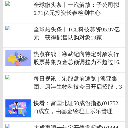
全球微头条丨一汽解放：子公司拟
6.71亿元投资长春检测中心
全球热头条丨TCL科技募资95.97亿
元，获得配售认购对象19家
热点在线丨寒武纪向特定对象发行
股票募集资金总额调整为不超过16.
72亿元
每日视讯：港股盘前速览 | 澳亚集
团、康沣生物科技今日开启招股，3
D Medicines-B上市首日涨超25%
快看：富国北证50成份指数(01752
1)成立，由基金经理王乐乐管理
大成惠源一年定开债发起式(01444