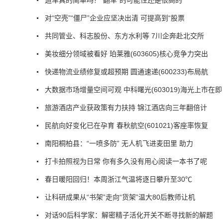
对“空壳”“僵尸”企业应坚决出清 可提高到“股票
共同管业、科志股份、东方水利等 7川企奔赴北交所
美妆细分领域被看好 珀莱雅(603605)核心竞争力突出
快递物流业绩修复或超预期 圆通速递(600233)布局航
大数据市场增量空间可观 中科曙光(603019)海光上市在即
旅游酒店产业获政策有力扶持 锦江酒店向三年翻倍计
民航向好变化已在孕育 春秋航空(601021)客座率恢复
南阳桐柏县：“一喷多防” 无人机飞进麦田里 助力
打卡拍照视为日常 你有多久没有用心阅读一本书了呢
春日暖阳回归！本周浙江气温将逐日攀升至30℃
让科研成果从“书架”走向“货架”温大80后教师让机
对话90后科学家：解密精子活化开关不断寻找新的解题