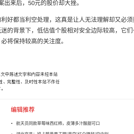
方案出来后，50元的股价却大挫。
的利好都当利空处理，这真是让人无法理解却又必须
低迷的背景下，低估值个股相对安全边际较高，它们
，必将保持较高的关注度。
编辑推荐
航天员同款草莓味西红柿，皮薄多汁酸甜可口
湖北宜昌：鸠占鹊巢果子狸“豪夺”红白鼯鼠“空中别