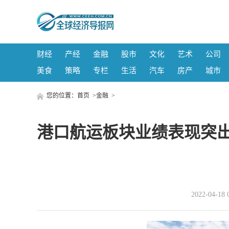
财经
产经
金融
股市
文化
艺术
公司
美食
策略
专栏
生活
汽车
房产
城市
您的位置：
首页
>
金融
>
港口航运板块业绩表现突出
2022-04-