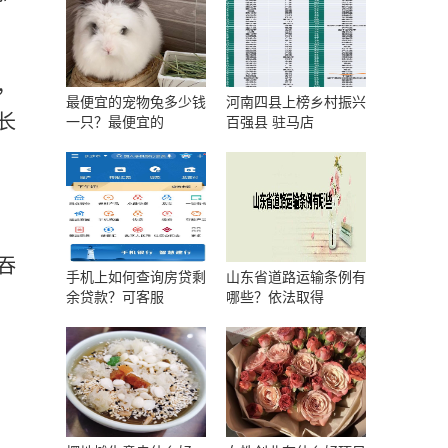
，
最便宜的宠物兔多少钱
河南四县上榜乡村振兴
长
一只？最便宜的
百强县 驻马店
吞
手机上如何查询房贷剩
山东省道路运输条例有
余贷款？可客服
哪些？依法取得