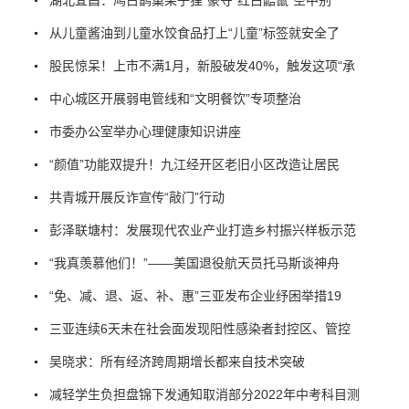
从儿童酱油到儿童水饺食品打上“儿童”标签就安全了
股民惊呆！上市不满1月，新股破发40%，触发这项“承
中心城区开展弱电管线和“文明餐饮”专项整治
市委办公室举办心理健康知识讲座
“颜值”功能双提升！九江经开区老旧小区改造让居民
共青城开展反诈宣传“敲门”行动
彭泽联塘村：发展现代农业产业打造乡村振兴样板示范
“我真羡慕他们！”——美国退役航天员托马斯谈神舟
“免、减、退、返、补、惠”三亚发布企业纾困举措19
三亚连续6天未在社会面发现阳性感染者封控区、管控
吴晓求：所有经济跨周期增长都来自技术突破
减轻学生负担盘锦下发通知取消部分2022年中考科目测