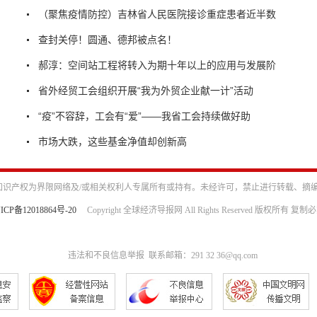
（聚焦疫情防控）吉林省人民医院接诊重症患者近半数
查封关停！圆通、德邦被点名！
郝淳：空间站工程将转入为期十年以上的应用与发展阶
省外经贸工会组织开展“我为外贸企业献一计”活动
“疫”不容辞，工会有“爱”——我省工会持续做好助
市场大跌，这些基金净值却创新高
识产权为界限网络及/或相关权利人专属所有或持有。未经许可，禁止进行转载、摘
ICP备12018864号-20
Copyright 全球经济导报网 All Rights Reserved 版权所有 复制
违法和不良信息举报 联系邮箱：291 32 36@qq.com