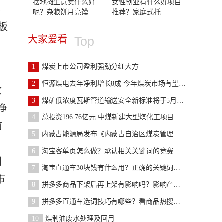
摆地摊生意卖什么好
女性创业有什么好项目
也
呢？杂粮饼月亮馍
推荐？家庭式托
板
大家爱看
Top
1
煤炭上市公司盈利强劲分红大方
2
恒源煤电去年净利增长8成 今年煤炭市场有望趋于平稳
收
3
煤矿低浓度瓦斯管道输送安全新标准将于5月1日起实施
净
4
总投资196.76亿元 中煤新建大型煤化工项目
前
5
内蒙古能源局发布《内蒙古自治区煤炭管理条例》（征
公
6
淘宝客单页怎么做？承认相关关键词的竞赛程度
创
7
淘宝直通车30块钱有什么用？正确的关键词标签
市
8
拼多多商品下架后再上架有影响吗？影响产品的流量
9
拼多多直通车选词技巧有哪些？看商品热搜词有哪些
10
煤制油废水处理及回用