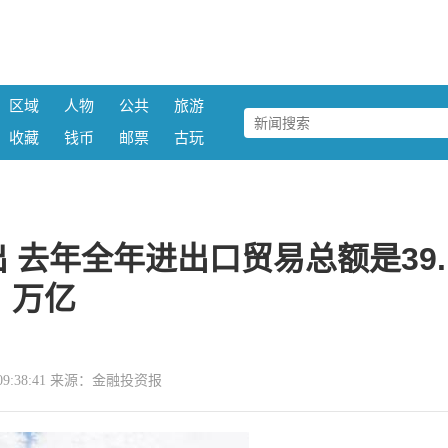
区域
人物
公共
旅游
收藏
钱币
邮票
古玩
 去年全年进出口贸易总额是39.
万亿
18 09:38:41 来源：金融投资报