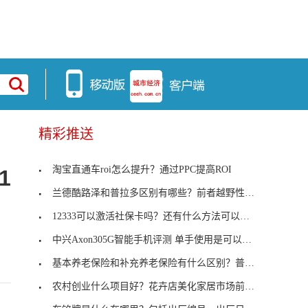
精彩推送
淘宝直通车roi怎么提升？通过PPC提高ROI
1
兰德酷路泽和普拉多区别有哪些？前者越野性更加强大
12333可以激活社保卡吗？还有什么方法可以激活社保
中兴Axon305G智能手机评测 单手使用是可以管理的
基本养老保险和补充养老保险有什么区别？普及程度不
农村创业什么项目好？花卉店美化家居市场前景广阔