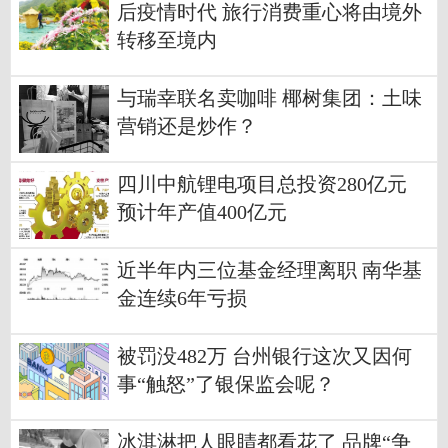
后疫情时代 旅行消费重心将由境外
转移至境内
与瑞幸联名卖咖啡 椰树集团：土味
营销还是炒作？
四川中航锂电项目总投资280亿元
预计年产值400亿元
近半年内三位基金经理离职 南华基
金连续6年亏损
被罚没482万 台州银行这次又因何
事“触怒”了银保监会呢？
冰淇淋把人眼睛都看花了 品牌“争