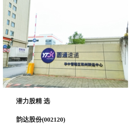
潜力股精 选
韵达股份(002120)