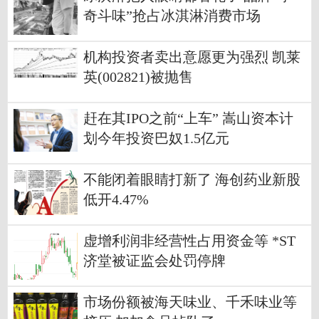
奇斗味”抢占冰淇淋消费市场
机构投资者卖出意愿更为强烈 凯莱
英(002821)被抛售
赶在其IPO之前“上车” 嵩山资本计
划今年投资巴奴1.5亿元
不能闭着眼睛打新了 海创药业新股
低开4.47%
虚增利润非经营性占用资金等 *ST
济堂被证监会处罚停牌
市场份额被海天味业、千禾味业等