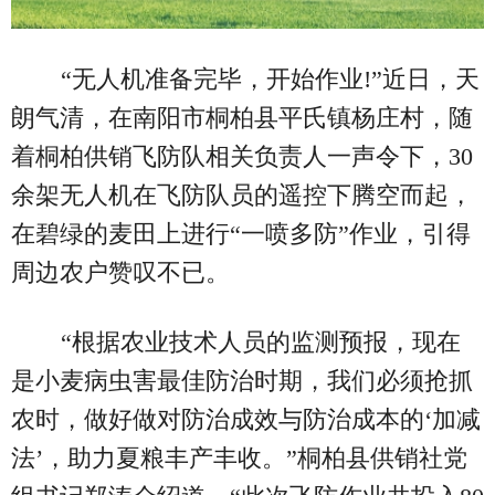
“无人机准备完毕，开始作业!”近日，天
朗气清，在南阳市桐柏县平氏镇杨庄村，随
着桐柏供销飞防队相关负责人一声令下，30
余架无人机在飞防队员的遥控下腾空而起，
在碧绿的麦田上进行“一喷多防”作业，引得
周边农户赞叹不已。
“根据农业技术人员的监测预报，现在
是小麦病虫害最佳防治时期，我们必须抢抓
农时，做好做对防治成效与防治成本的‘加减
法’，助力夏粮丰产丰收。”桐柏县供销社党