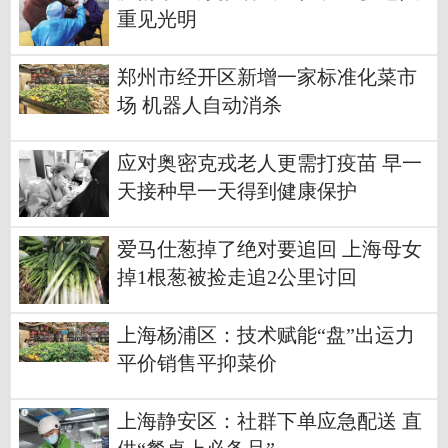
重见光明
郑州市经开区新增一家标准化菜市
场 机器人自动消杀
应对奥密克戎老人更需打疫苗 早一
天接种早一天得到健康保护
爱马仕葱掉了绝对要追回 上海母女
掉1根葱被捡走追2公里讨回
上海杨浦区：技术赋能“盘”出运力
平价销售平抑菜价
上海静安区：社群下单应急配送 直