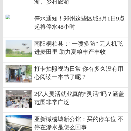
游、乡村旅游
停水通知！郑州这些区域3月1日9点
起将停水48小时
南阳桐柏县：“一喷多防” 无人机飞
进麦田里 助力夏粮丰产丰收
打卡拍照视为日常 你有多久没有用
心阅读一本书了呢？
2亿人灵活就业真的“灵活”吗？涵盖
范围非常广泛
亚新橄榄城新公馆：买的停车位 不
停在渗水是怎么回事