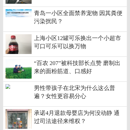
青岛一小区全面禁养宠物 因其粪便
污染扰民？
上海小区12罐可乐换出一个小超市
可口可乐可以换万物
“百农 207”被科技部长点赞 磨制出
来的面粉筋道、口感好
男性带孩子在北宋为什么这么普
遍？女性更容易分心
承诺4月退款母婴店为何没动静 通
过司法途径来维权？