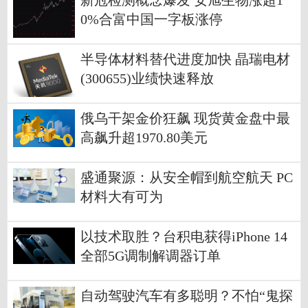
新冠检测概念爆发 安旭生物涨超1
0%合富中国一字板涨停
半导体材料替代进度加快 晶瑞电材
(300655)业绩快速释放
俄乌干架金价狂飙 现货黄金盘中最
高飙升超1970.80美元
盛通聚源：从安全帽到航空航天 PC
材料大有可为
以技术取胜？台积电获得iPhone 14
全部5G调制解调器订单
自动驾驶汽车有多聪明？不怕“鬼探