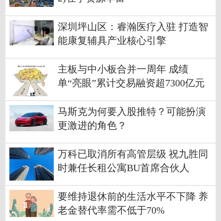
深圳坪山区：睿瀚医疗入驻 打造智
能康复辅具产业核心引擎
主板与中小板合并一周年 成绩
单“亮眼”累计交易融资超7300亿元
马斯克为何要入股推特？可能扮演
更激进的角色？
万科已取消所有高管层级 祝九胜同
时兼任长租公寓BU首席合伙人
要维持退休前的生活水平不下降 养
老金替代率需不低于70%