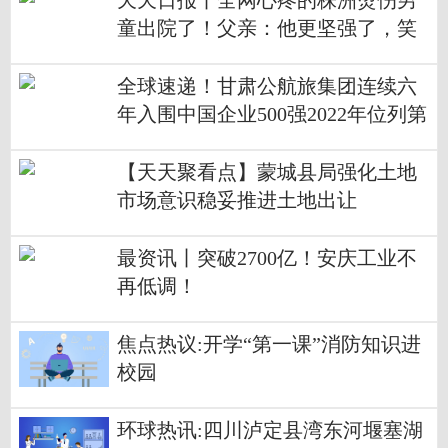
天天日报丨全网心疼的株洲烫伤男
童出院了！父亲：他更坚强了，笑
容越来越多
全球速递！甘肃公航旅集团连续六
年入围中国企业500强2022年位列第
162位
【天天聚看点】蒙城县局强化土地
市场意识稳妥推进土地出让
最资讯丨突破2700亿！安庆工业不
再低调！
焦点热议:开学“第一课”消防知识进
校园
环球热讯:四川泸定县湾东河堰塞湖