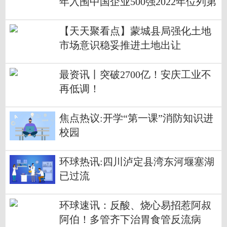
年入围中国企业500强2022年位列第
162位
【天天聚看点】蒙城县局强化土地
市场意识稳妥推进土地出让
最资讯丨突破2700亿！安庆工业不
再低调！
焦点热议:开学“第一课”消防知识进
校园
环球热讯:四川泸定县湾东河堰塞湖
已过流
环球速讯：反酸、烧心易招惹阿叔
阿伯！多管齐下治胃食管反流病