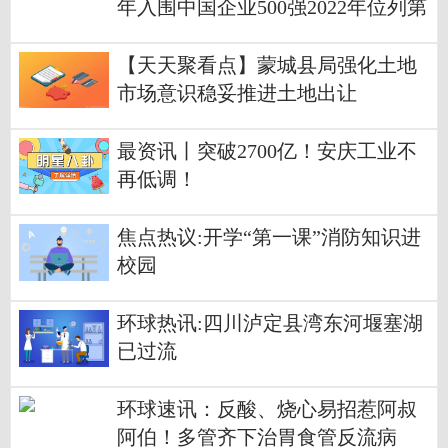
年入围中国企业500强2022年位列第
162位
【天天聚看点】蒙城县局强化土地
市场意识稳妥推进土地出让
最资讯丨突破2700亿！安庆工业不
再低调！
焦点热议:开学“第一课”消防知识进
校园
环球热讯:四川泸定县湾东河堰塞湖
已过流
环球速讯：反酸、烧心易招惹阿叔
阿伯！多管齐下治胃食管反流病