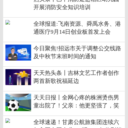
开展消防安全知识培训
全球报道:飞南资源、舜禹水务、港
通医疗9月14日创业板首发上会
今日聚焦!招远市关于调整公交线路
及中秋节末班时间的通知
天天热头条丨吉林文艺工作者创作
两首新歌祝福延边
天天日报丨全网心疼的株洲烫伤男
童出院了！父亲：他更坚强了，笑
容越来越多
全球速递！甘肃公航旅集团连续六