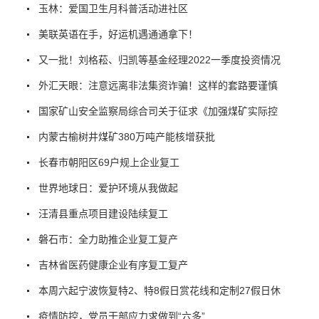
玉林：爱国卫生月科普活动进社区
美联英语在手，好运机遇通通拿下！
又一批！刘格菘、归凯等基金经理2022一季度投资情况
外汇天眼：注意远离非法集资诈骗！这样的套路要谨慎
国家矿山安全监察局综合司关于征求《加强煤矿实际控
内蒙古榆树井煤矿380万吨产能核增获批
长春市朝阳区69户规上企业复工
世界地球日：爱护环境从我做起
汪清县重点项目建设陆续复工
磐石市：全力助推企业复工复产
吉林省医药健康企业有序复工复产
本周六起宁波恢复特2、特8假日赏花线和定制27假日休
疫情防控，党员干部应力求做到“六多”