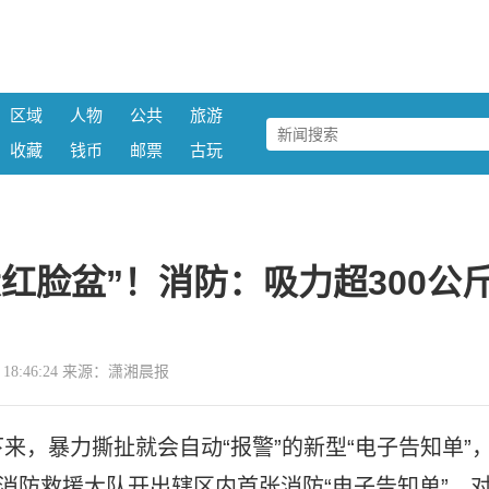
区域
人物
公共
旅游
收藏
钱币
邮票
古玩
红脸盆”！消防：吸力超300公
21 18:46:24 来源：潇湘晨报
来，暴力撕扯就会自动“报警”的新型“电子告知单”
消防救援大队开出辖区内首张消防“电子告知单”，