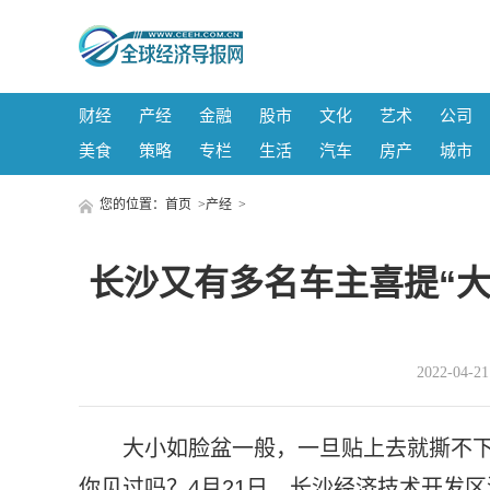
财经
产经
金融
股市
文化
艺术
公司
美食
策略
专栏
生活
汽车
房产
城市
您的位置：
首页
>
产经
>
长沙又有多名车主喜提“大
2022-04-
大小如脸盆一般，一旦贴上去就撕不下
你见过吗？4月21日，长沙经济技术开发区