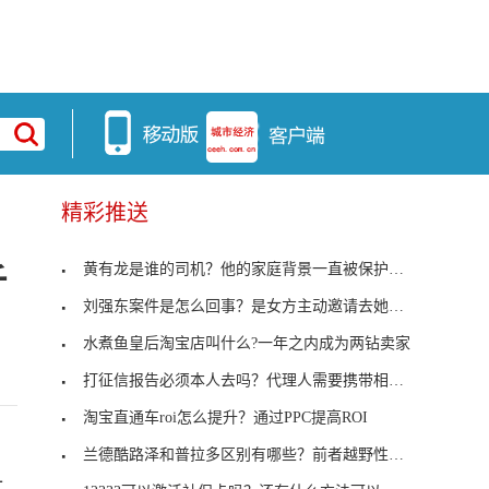
精彩推送
黄有龙是谁的司机？他的家庭背景一直被保护的很好
斤
刘强东案件是怎么回事？是女方主动邀请去她的公寓
水煮鱼皇后淘宝店叫什么?一年之内成为两钻卖家
打征信报告必须本人去吗？代理人需要携带相关资料
淘宝直通车roi怎么提升？通过PPC提高ROI
，
兰德酷路泽和普拉多区别有哪些？前者越野性更加强大
对