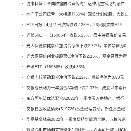
健康科普｜全国肿瘤防治宣传周：这种儿童常见的恶性
地产子公司扭亏，大幅飙升55%！国美计划缩股，大跌15%
ETF日报 | 4月21日沪指收跌2.26%，23只股票类ETF
光伏50ETF（159864）收跌5.25%，盘中持续溢价交易
光大保德信健康优加混合净值下跌2.72%，单位净值为0
光大保德信创业板股票C净值下跌2.15%，基金经理为翟
养殖ETF（159865）收跌4.33%
交银内核驱动混合净值下跌2.22%，最新净值为0.98元
交银成长动力一年混合A净值下跌2.07%，成立以来累计
东方阿尔法优选混合A2022年一季度买入房地产、银行
交银稳固收益债券(519726)基金经理变动，新任基金经
华夏基金林晶2022年一季度增持新能源个股，五粮液退
智能冷柜市场迎来智能化2.0时代——百事可乐携手HCK