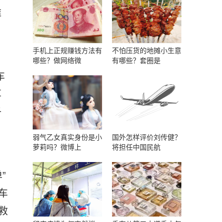
难
手机上正规赚钱方法有
不怕压货的地摊小生意
哪些？做网络微
有哪些？套圈是
车
享
子
弱气乙女真实身份是小
国外怎样评价刘传健？
萝莉吗？微博上
将担任中国民航
”
车
救