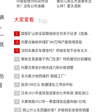
印度疫情为何突然消
香奈儿第五大道香水怎
失？没有公布准确
么样？夏天清新
辆
大家爱看
Top
人
1
国家矿山安全监察局综合司关于征求《加强煤矿实际控
一
2
内蒙古榆树井煤矿380万吨产能核增获批
就
3
沈阳车展买车便宜吗？热销车型不会有太大的折扣
4
哪些生意是属于热门生意？特色餐饮比较赚钱
5
内蒙古焦炭价格完成六轮价格调整
防
6
毛乌素沙地西缘的“超级工厂”
督
7
投资198亿元 新疆煤化工项目中标
8
日本2021年度贸易逆差创七年新高 煤炭进口增至2.1倍
9
大秦铁路2022年一季度煤炭运量突破1亿吨
10
网上什么东西最好卖？护肤和彩妆很有销量