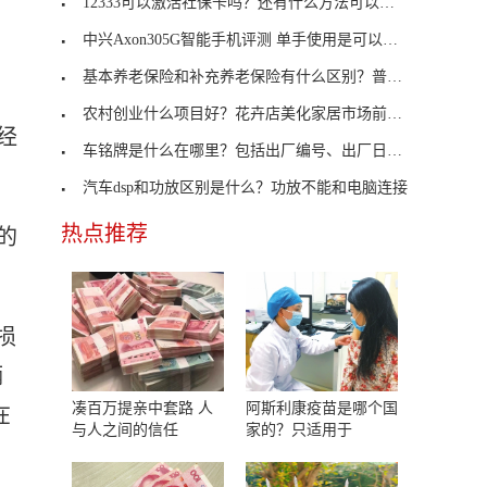
12333可以激活社保卡吗？还有什么方法可以激活社保
中兴Axon305G智能手机评测 单手使用是可以管理的
基本养老保险和补充养老保险有什么区别？普及程度不
，
农村创业什么项目好？花卉店美化家居市场前景广阔
经
车铭牌是什么在哪里？包括出厂编号、出厂日期及厂名
汽车dsp和功放区别是什么？功放不能和电脑连接
热点推荐
的
损
辆
凑百万提亲中套路 人
阿斯利康疫苗是哪个国
在
与人之间的信任
家的？只适用于