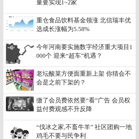
量要实现1~2家
重仓食品饮料基金领涨 北信瑞丰优
选成长涨幅为5.58%
今年河南要实施数字经济重大项目1
000个 迎来“超车”机遇？
老坛酸菜方便面重新上架 你猜会不
会是之前下架的？
缴了会员费依然要“看”广告 会员权
益付费观感不升反降
“伐冰之家,不畜牛羊” 社区团购一地
鸡毛不要与民争利