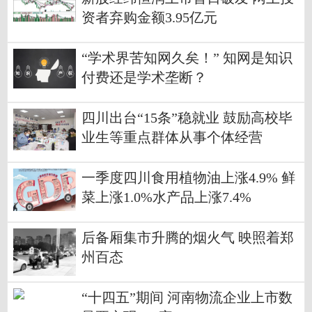
资者弃购金额3.95亿元
“学术界苦知网久矣！” 知网是知识
付费还是学术垄断？
四川出台“15条”稳就业 鼓励高校毕
业生等重点群体从事个体经营
一季度四川食用植物油上涨4.9% 鲜
菜上涨1.0%水产品上涨7.4%
后备厢集市升腾的烟火气 映照着郑
州百态
“十四五”期间 河南物流企业上市数