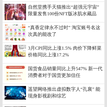
自然堂携手天猫推出“超强元宇宙”
限量发售100份NFT版冰肌水藏品
“真香定律永不过时” 淘宝账号名这
次真的能改了
3月CPI同比上涨1.5% 肉价下降鲜菜
价格同比上涨17.2%
国货食品销量同比上升547% 新一代
消费者对于国货更加信任
遥望网络推出虚拟数字人“孔襄” 能
现身影视剧和综艺