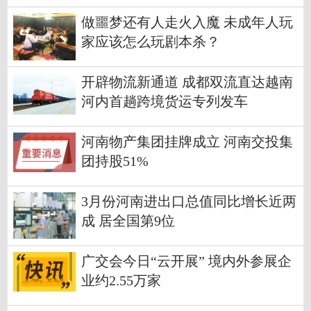
做噩梦还有人走火入魔 未成年人玩
家应该怎么玩剧本杀？
开辟物流新通道 成都双流直达越南
河内首趟跨境货运专列发车
河南物产集团挂牌成立 河南交投集
团持股51%
3月份河南进出口总值同比增长近两
成 居全国第9位
广交会今日“云开展” 境内外参展企
业约2.55万家