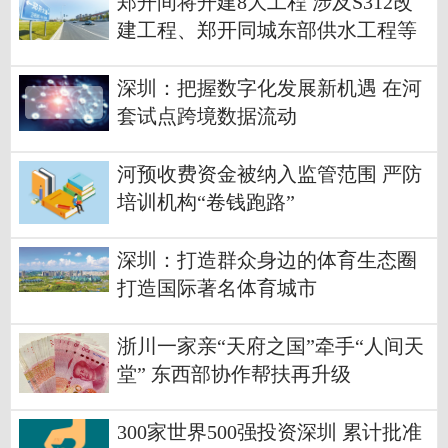
郑开间将开建8大工程 涉及S312改
建工程、郑开同城东部供水工程等
深圳：把握数字化发展新机遇 在河
套试点跨境数据流动
河预收费资金被纳入监管范围 严防
培训机构“卷钱跑路”
深圳：打造群众身边的体育生态圈
打造国际著名体育城市
浙川一家亲“天府之国”牵手“人间天
堂” 东西部协作帮扶再升级
300家世界500强投资深圳 累计批准