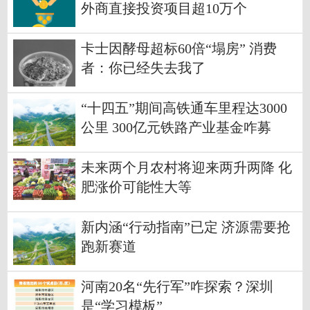
外商直接投资项目超10万个
卡士因酵母超标60倍“塌房” 消费
者：你已经失去我了
“十四五”期间高铁通车里程达3000
公里 300亿元铁路产业基金咋募
集？
未来两个月农村将迎来两升两降 化
肥涨价可能性大等
新内涵“行动指南”已定 济源需要抢
跑新赛道
河南20名“先行军”咋探索？深圳
是“学习模板”