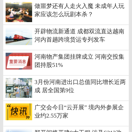
做噩梦还有人走火入魔 未成年人玩
家应该怎么玩剧本杀？
开辟物流新通道 成都双流直达越南
河内首趟跨境货运专列发车
河南物产集团挂牌成立 河南交投集
团持股51%
3月份河南进出口总值同比增长近两
成 居全国第9位
广交会今日“云开展” 境内外参展企
业约2.55万家