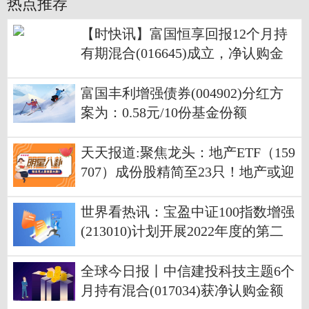
热点推荐
【时快讯】富国恒享回报12个月持
有期混合(016645)成立，净认购金
额为2.13亿元
富国丰利增强债券(004902)分红方
案为：0.58元/10份基金份额
天天报道:聚焦龙头：地产ETF（159
707）成份股精简至23只！地产或迎
快速修复期？基金经理火线解读
世界看热讯：宝盈中证100指数增强
(213010)计划开展2022年度的第二
次分红
全球今日报丨中信建投科技主题6个
月持有混合(017034)获净认购金额