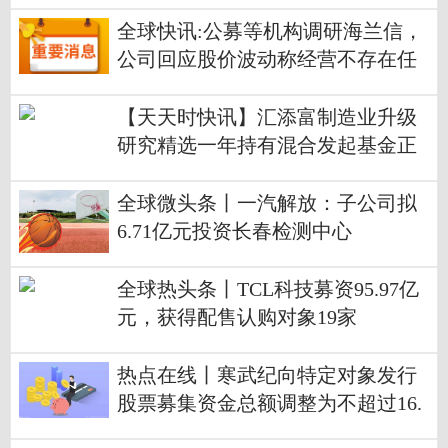
约6.84亿元
全球快讯:公募等机构调研海兰信，
公司回应股价波动称经营不存在任
何问题
【天天时快讯】汇添富制造业升级
研究精选一年持有混合发起基金正
式首发
全球微头条丨一汽解放：子公司拟
6.71亿元投资长春检测中心
全球热头条丨TCL科技募资95.97亿
元，获得配售认购对象19家
热点在线丨寒武纪向特定对象发行
股票募集资金总额调整为不超过16.
72亿元