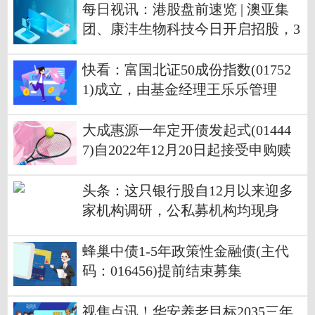
每日视讯：港股盘前速览 | 澳亚集
团、康沣生物科技今日开启招股，3
D Medicines-B上市首日涨超25%
快看：富国北证50成份指数(01752
1)成立，由基金经理王乐乐管理
大成惠源一年定开债发起式(01444
7)自2022年12月20日起接受申购赎
回申请
头条：这只银行股自12月以来迎多
家机构调研，公私募机构均现身
蜂巢中债1-5年政策性金融债(主代
码：016456)提前结束募集
视焦点讯！华安养老目标2035三年