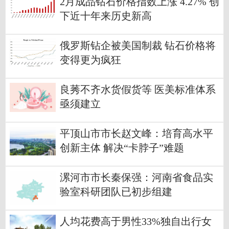
2月成品钻石价格指数上涨 4.27% 创
下近十年来历史新高
俄罗斯钻企被美国制裁 钻石价格将
变得更为疯狂
良莠不齐水货假货等 医美标准体系
亟须建立
平顶山市市长赵文峰：培育高水平
创新主体 解决“卡脖子”难题
漯河市市长秦保强：河南省食品实
验室科研团队已初步组建
人均花费高于男性33%独自出行女