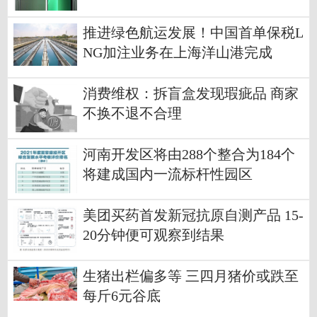
推进绿色航运发展！中国首单保税L
NG加注业务在上海洋山港完成
消费维权：拆盲盒发现瑕疵品 商家
不换不退不合理
河南开发区将由288个整合为184个
将建成国内一流标杆性园区
美团买药首发新冠抗原自测产品 15-
20分钟便可观察到结果
生猪出栏偏多等 三四月猪价或跌至
每斤6元谷底