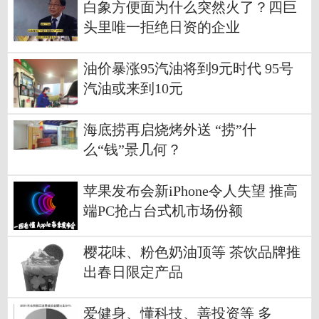
白象方便面为什么突然火了？四巨
头里唯一拒绝日资的企业
油价暴涨95汽油将到9元时代 95号
汽油或来到10元
海底捞再启烧烤外送 “捞”什
么“钱”景几何？
苹果发布会新iPhone令人失望 推高
端PC抢占台式机市场份额
樱花味、粉色奶油顶等 茶饮品牌推
出春日限定产品
爱健身、懂科技、善投资等 多