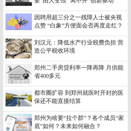
要“由大变强” 离不开“创新驱动”
因聘用超三分之一残障人士被央视
点赞 “白象”方便面会否再度走红？
刘汉元：降低水产行业税费负担 营
造公平税收环境
郑州二手房贷利率一降再降 月供能
省400多元
都市圈扩容 到郑州就医时开封的医
保还不能直接结算
郑州为啥要“拉个群”？各个成员“家
底”如何？未来如何融合？