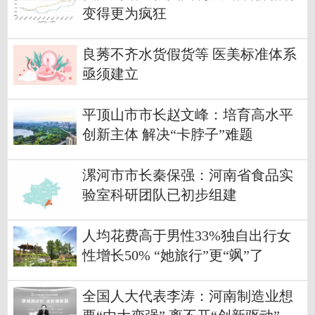
变得更为疯狂
良莠不齐水货假货等 医美标准体系
亟须建立
平顶山市市长赵文峰：培育高水平
创新主体 解决“卡脖子”难题
漯河市市长秦保强：河南省食品实
验室科研团队已初步组建
人均花费高于男性33%独自出行女
性增长50% “她旅行”更“飒”了
全国人大代表李涛：河南制造业想