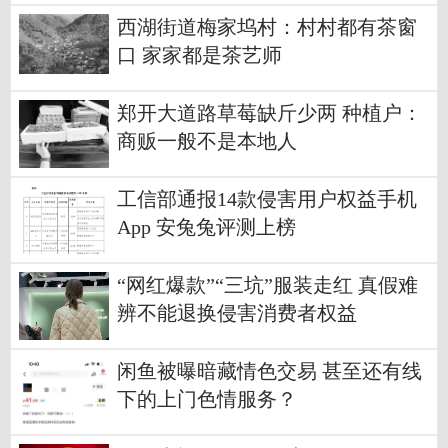
西湖街道梅家坞村：村村都有茶窗
口 家家都是茶艺师
郑开大道路草莓缺斤少两 种植户：
商贩一般不是本地人
工信部通报14款侵害用户权益手机
App 安兔兔评测上榜
“网红爆款”“三坑”服装走红 真假难
辨不能退换侵害消费者权益
闲鱼被曝暗藏情色交易 甚至还有线
下的上门色情服务？