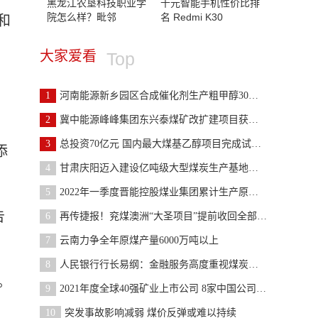
黑龙江农垦科技职业学
千元智能手机性价比排
院怎么样？毗邻
名 Redmi K30
和
大家爱看
Top
1
河南能源新乡园区合成催化剂生产粗甲醇30万吨
2
冀中能源峰峰集团东兴泰煤矿改扩建项目获新疆发改委
3
总投资70亿元 国内最大煤基乙醇项目完成试车首个重
添
4
甘肃庆阳迈入建设亿吨级大型煤炭生产基地新阶段
5
2022年一季度晋能控股煤业集团累计生产原煤1.01亿吨
告
6
再传捷报！兖煤澳洲“大圣项目”提前收回全部投资
7
云南力争全年原煤产量6000万吨以上
8
人民银行行长易纲：金融服务高度重视煤炭、石油、天
。
9
2021年度全球40强矿业上市公司 8家中国公司上榜
10
突发事故影响减弱 煤价反弹或难以持续