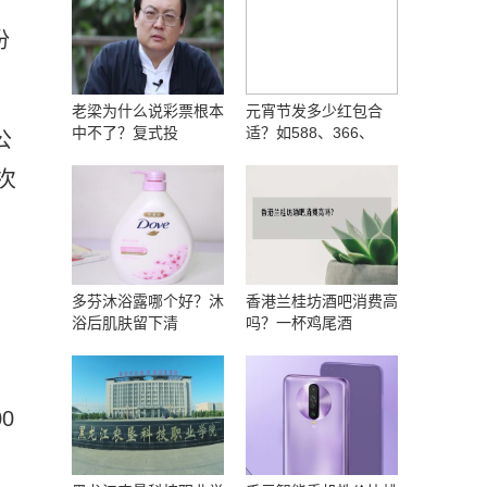
份
老梁为什么说彩票根本
元宵节发多少红包合
中不了？复式投
适？如588、366、
公
次
多芬沐浴露哪个好？沐
香港兰桂坊酒吧消费高
浴后肌肤留下清
吗？一杯鸡尾酒
0