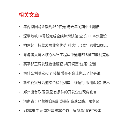
相关文章
年内拟回购金额约469亿元 与去年同期相比翻倍
深圳地铁14号线完成全线热滑试验 全长50.34公里设
构建起可持续发展业务优势 科大讯飞去年营收183亿元
粤港澳大湾区核心枢纽工程深中通道E18管节顺利完成
高平郡王洞发现造像题记 揭开洞窟“烂尾”之谜
为什么刘畊宏火了 疫情后会不会让你忘了他是谁
新型复兴号高速综合检测列车上线运行 采用9项新技术
郑州出台政策 鼓励有条件的开发企业现房销售
河南省：严禁擅自阻断或关闭高速公路、服务区
到2025年 河南将建成30个以上智慧岛“双创”载体