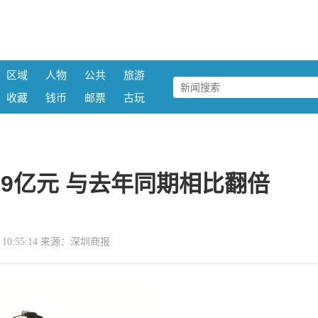
区域
人物
公共
旅游
收藏
钱币
邮票
古玩
69亿元 与去年同期相比翻倍
25 10:55:14 来源：深圳商报