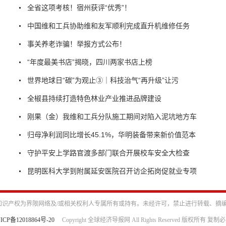
全省这项考核！宿州获评“优秀”！
中国维和工兵协助维和友军顺利完成直升机维修任务
事关养老诈骗！举报方式公布！
“年度最美书店”揭晓，四川两家书店上榜
世界地球日“碳”为观止③｜科技治气“再升级”让污
全椒县持续打造特色林业产业推进品牌建设
刚果（金）我维和工兵分队施工期间对陷入泥坑地方车
归母净利润同比增长45.1%，华明装备带来新价值范本
守护平安上学路官渡多部门联合开展校车安全大检查
昆明医科大学到附属延安医院召开访企拓岗促就业专项
识产权为界限网络及/或相关权利人专属所有或持有。未经许可，禁止进行转载、摘
ICP备12018864号-20
Copyright 全球经济导报网 All Rights Reserved 版权所有 复制