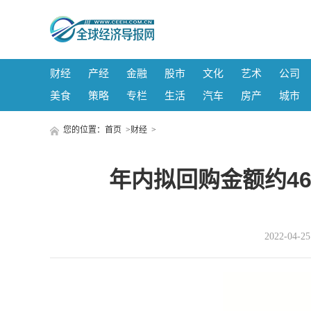
财经
产经
金融
股市
文化
艺术
公司
美食
策略
专栏
生活
汽车
房产
城市
您的位置：
首页
>
财经
>
年内拟回购金额约4
2022-04-