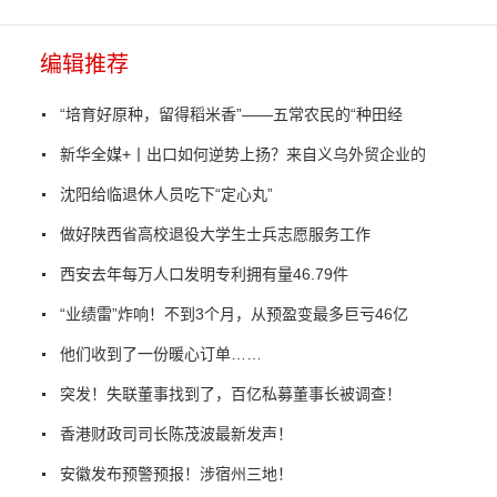
编辑推荐
“培育好原种，留得稻米香”——五常农民的“种田经
新华全媒+丨出口如何逆势上扬？来自义乌外贸企业的
沈阳给临退休人员吃下“定心丸”
做好陕西省高校退役大学生士兵志愿服务工作
西安去年每万人口发明专利拥有量46.79件
“业绩雷”炸响！不到3个月，从预盈变最多巨亏46亿
他们收到了一份暖心订单……
突发！失联董事找到了，百亿私募董事长被调查！
香港财政司司长陈茂波最新发声！
安徽发布预警预报！涉宿州三地！