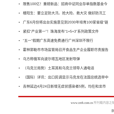
限售100亿！重磅新品：招商中证同业存单指数基金今
楼阳生：要立足防大汛、抢大险、救大灾 做好防汛工
广东6月份将出台实施意见到2030年培育100家省级“链
紧扣“产业第一”！珠海发布“1+5+3”系列政策文件
“五一”假期广东高速免费通行广州深圳不限行
霍林郭勒市市场监管局召开食品生产企业履职尽责报告
乌方称俄军向波尔塔瓦地区发射导弹
（乌克兰局势）土耳其和乌克兰领导人通电话
（国际）详讯：出口民调显示马克龙在法国总统选举中
吉林延边4月24日新增无症状感染者5例，均在和龙市
www.ceeh.com.cn
所刊载内容之知
京