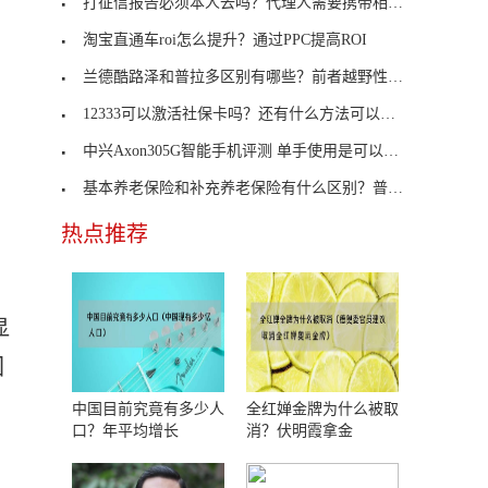
打征信报告必须本人去吗？代理人需要携带相关资料
淘宝直通车roi怎么提升？通过PPC提高ROI
兰德酷路泽和普拉多区别有哪些？前者越野性更加强大
12333可以激活社保卡吗？还有什么方法可以激活社保
中兴Axon305G智能手机评测 单手使用是可以管理的
基本养老保险和补充养老保险有什么区别？普及程度不
热点推荐
显
回
中国目前究竟有多少人
全红婵金牌为什么被取
口？年平均增长
消？伏明霞拿金