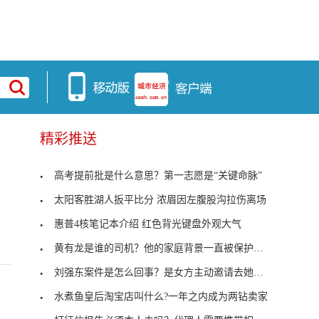
精彩推送
高考提前批是什么意思？第一志愿是“关键命脉”
太阳客胜湖人扳平比分 浓眉因左腹股沟拉伤离场
惠普4核笔记本介绍 红色背光键盘外观大气
黄有龙是谁的司机？他的家庭背景一直被保护的很好
刘强东案件是怎么回事？是女方主动邀请去她的公寓
水煮鱼皇后淘宝店叫什么?一年之内成为两钻卖家