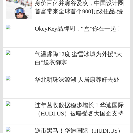
身价百亿并肩谷爱凌，中国设计圈
首富带来全球首个900顶级住品-缦
合·北京
OkeyKey品牌周，“盒”你在一起！
气温骤降12度 蜜雪冰城为外援“大
白”送衣御寒
​华北明珠涞源湖 人居康养好去处
连年营收数据稳步增长！华迪国际
（HUDI.US）被曝受各大国企支持
分不开
逆市黑马！华迪国际（HUDI.US）