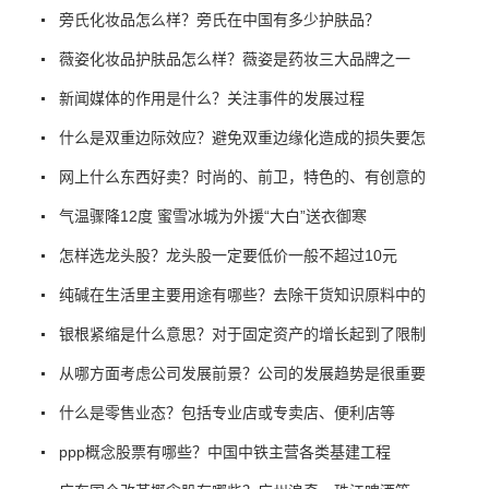
旁氏化妆品怎么样？旁氏在中国有多少护肤品？
薇姿化妆品护肤品怎么样？薇姿是药妆三大品牌之一
新闻媒体的作用是什么？关注事件的发展过程
什么是双重边际效应？避免双重边缘化造成的损失要怎
网上什么东西好卖？时尚的、前卫，特色的、有创意的
气温骤降12度 蜜雪冰城为外援“大白”送衣御寒
怎样选龙头股？龙头股一定要低价一般不超过10元
纯碱在生活里主要用途有哪些？去除干货知识原料中的
银根紧缩是什么意思？对于固定资产的增长起到了限制
从哪方面考虑公司发展前景？公司的发展趋势是很重要
什么是零售业态？包括专业店或专卖店、便利店等
ppp概念股票有哪些？中国中铁主营各类基建工程