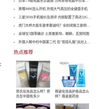
日本7.0级地震东京震感 为何全球地震中日本最为频
黑莓9000怎么开机 外观大气高压的全键盘手机
三星5830i手机报价及测评 内部配置了高达32GB的内存卡
虎门大桥大股东是李嘉诚吗？全封闭施工是例行检查及
全球仅3国零确诊 土库曼斯坦、朝鲜、瓦努阿图
外国人眼中的中国富二代 在“宫廷礼服”派对上闲逛
热点推荐
众
旁氏化妆品怎么样？旁
薇姿化妆品护肤品怎么
氏在中国有多少
样？薇姿是药妆