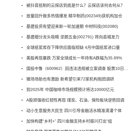
被抖音抵制的云探店到底是什么？云探店该何去何从？
放量回升做多热情爆发 精华制药(002349)获机构加仓
基建投资有望迎来新一轮加速期 中材科技(002080)
基建细分龙头吸睛 坚朗五金(002791) 将向县城发力
全球纸浆库存下降供应面临短缺 4月中国纸浆进口量
美股再现暴跌 万家全球成长一年持有A跌幅为35.89%
国投中鲁（600962）因违法违规被立案调查 股票10日跌停
猪场场助也有激励 新希望引来72家机构抱团调研
到2025年 中国咖啡市场规模预计将达10000亿元
A股顽强收红韧性再现 煤炭、石油、保险板块逆势回调
动小生意服务大民生 四川引导金融活水精准滴灌个体
加快构建“乡村+” 四川金融支持乡村振兴打出“组