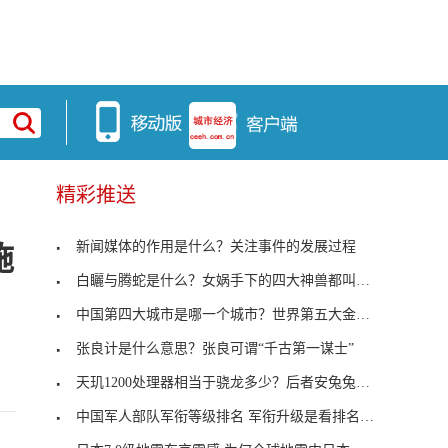
精彩推送
新闻媒体的作用是什么？关注事件的发展过程
施
白矖与腾蛇是什么？女娲手下的四大神兽都叫什么名字
中国第四大城市是哪一个城市？世界第五大金融中心是
张良计是什么意思？张良可谓“千古第一谋士”
天玑1200处理器相当于骁龙多少？后者安兔兔跑分为66
中国军人部队军衔等级排名 军衔升级是看排名还是荣