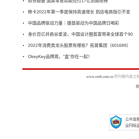
财务稳健 国美零售如期兑付17亿到期债券
移卡2022年第一季度保持高速增长 到店电商指引不变
中国品牌驱动力量｜捷昌驱动为中国品牌日喝彩
身价百亿并肩谷爱凌，中国设计圈首富带来全球首个90
2022年消费类龙头股票有哪些？拓普集团（601689）
OkeyKey品牌周，“盒”你在一起！
www.ceeh.com.cn
所刊载内容之知
京