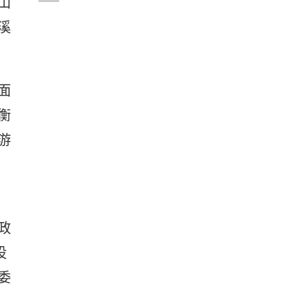
山
溪
面
衡
游
政
设
委