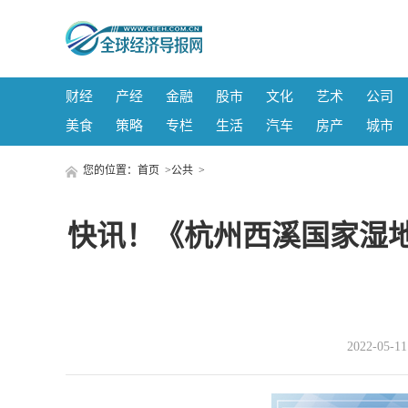
财经
产经
金融
股市
文化
艺术
公司
美食
策略
专栏
生活
汽车
房产
城市
您的位置：
首页
>
公共
>
快讯！《杭州西溪国家湿地
2022-05-