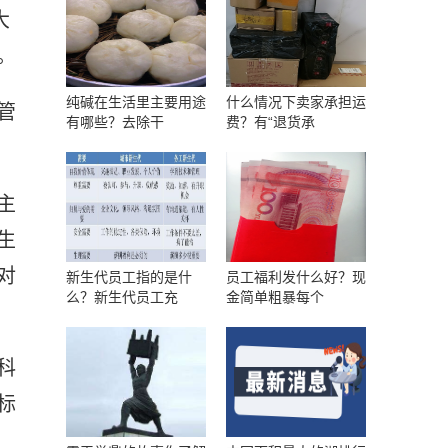
大
。
纯碱在生活里主要用途
什么情况下卖家承担运
管
有哪些？去除干
费？有“退货承
主
生
对
新生代员工指的是什
员工福利发什么好？现
么？新生代员工充
金简单粗暴每个
科
标