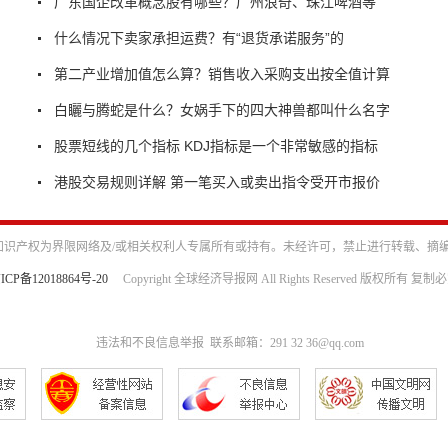
广东国企改革概念股有哪些？广州浪奇、珠江啤酒等
什么情况下卖家承担运费？有“退货承诺服务”的
第二产业增加值怎么算？销售收入采购支出按全值计算
白矖与腾蛇是什么？女娲手下的四大神兽都叫什么名字
股票短线的几个指标 KDJ指标是一个非常敏感的指标
港股交易规则详解 第一笔买入或卖出指令受开市报价
识产权为界限网络及/或相关权利人专属所有或持有。未经许可，禁止进行转载、摘
ICP备12018864号-20
Copyright 全球经济导报网 All Rights Reserved 版权所有 复制
违法和不良信息举报 联系邮箱：291 32 36@qq.com