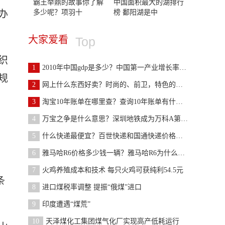
霸王举鼎的故事你了解
中国面积最大的湖排行
多少呢？项羽十
榜 鄱阳湖是中
办
大家爱看
Top
织
1
2010年中国gdp是多少？中国第一产业增长率是多少？
规
2
网上什么东西好卖？时尚的、前卫，特色的、有创意的
3
淘宝10年账单在哪里查？查询10年账单有什么作用?
4
万宝之争是什么意思？深圳地铁成为万科A第一大股东
5
什么快递最便宜？百世快递和国通快递价格都比较便宜
6
雅马哈R6价格多少钱一辆？雅马哈R6为什么不引入国内
7
火鸡养殖成本和技术 每只火鸡可获纯利54.5元
条
8
进口煤税率调整 提振“俄煤”进口
9
印度遭遇“煤荒”
10
天泽煤化工集团煤气化厂实现高产低耗运行