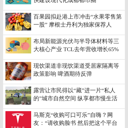
快建设现代化成都都市圈
百果园拟赴港上市冲击“水果零售第
一股” 摩根士丹利为独家保荐人
布局新能源光伏与半导体材料等三
大核心产业 TCL去年营收增长65%
现饮渠道非现饮渠道受居家隔离等
政策影响 啤酒期待反弹
露营让市民得以“藏”进一片“私人
的”城市自然空间 纵享都市慢生活
马斯克“收购可口可乐”自嗨？网
友：“请收购脸书 然后把这个平台