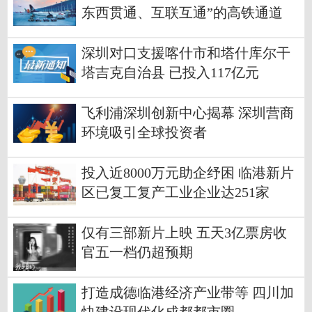
东西贯通、互联互通”的高铁通道
深圳对口支援喀什市和塔什库尔干
塔吉克自治县 已投入117亿元
飞利浦深圳创新中心揭幕 深圳营商
环境吸引全球投资者
投入近8000万元助企纾困 临港新片
区已复工复产工业企业达251家
仅有三部新片上映 五天3亿票房收
官五一档仍超预期
打造成德临港经济产业带等 四川加