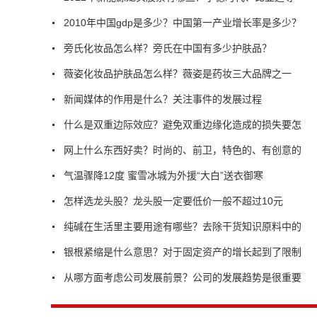
2010年中国gdp是多少？中国第一产业增长率是多少？
旁氏化妆品怎么样？旁氏在中国有多少护肤品？
薇姿化妆品护肤品怎么样？薇姿是药妆三大品牌之一
新闻媒体的作用是什么？关注事件的发展过程
什么是双重边际效应？避免双重边缘化造成的损失要怎
网上什么东西好卖？时尚的、前卫，特色的、有创意的
气温骤降12度 蜜雪冰城为外援“大白”送衣御寒
怎样选龙头股？龙头股一定要低价一般不超过10元
纯碱在生活里主要用途有哪些？去除干货知识原料中的
银根紧缩是什么意思？对于固定资产的增长起到了限制
从哪方面考虑公司发展前景？公司的发展趋势是很重要