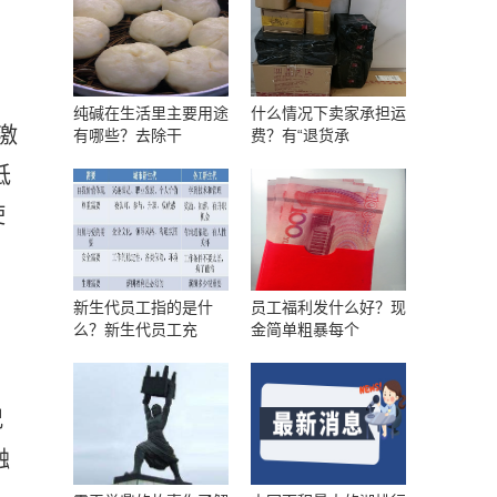
增
纯碱在生活里主要用途
什么情况下卖家承担运
激
有哪些？去除干
费？有“退货承
低
使
，
新生代员工指的是什
员工福利发什么好？现
么？新生代员工充
金简单粗暴每个
况
融