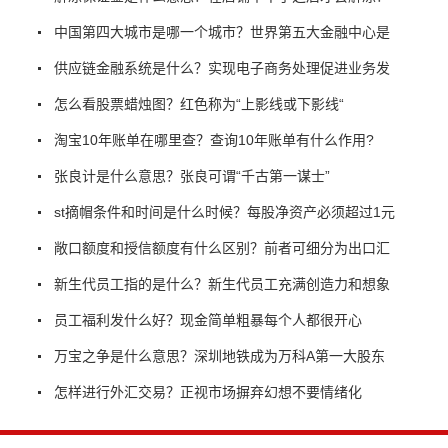
中国第四大城市是哪一个城市？世界第五大金融中心是
供应链金融系统是什么？实现电子商务处理促进业务发
怎么看股票蜡烛图？红色称为“上影线或下影线“
淘宝10年账单在哪里查？查询10年账单有什么作用?
张良计是什么意思？张良可谓“千古第一谋士”
st摘帽条件和时间是什么时候？每股净资产必须超过1元
敞口额度和授信额度有什么区别？前者可细分为出口汇
新生代员工指的是什么？新生代员工充满创造力和想象
员工福利发什么好？现金简单粗暴每个人都很开心
万宝之争是什么意思？深圳地铁成为万科A第一大股东
怎样进行外汇交易？正视市场摒弃幻想不要情绪化