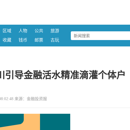
区域
人物
公共
旅游
收藏
钱币
邮票
古玩
川引导金融活水精准滴灌个体户
11 08:02:48 来源：金融投资报