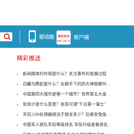
精彩推送
新闻媒体的作用是什么？关注事件的发展过程
白矖与腾蛇是什么？女娲手下的四大神兽都叫什么名字
中国第四大城市是哪一个城市？世界第五大金融中心是
张良计是什么意思？张良可谓“千古第一谋士”
天玑1200处理器相当于骁龙多少？后者安兔兔跑分为66
中国军人部队军衔等级排名 军衔升级是看排名还是荣