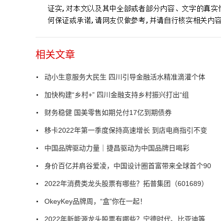
相关文章
动小生意服务大民生 四川引导金融活水精准滴灌个体
加快构建“乡村+” 四川金融支持乡村振兴打出“组
财务稳健 国美零售如期兑付17亿到期债券
移卡2022年第一季度保持高速增长 到店电商指引不变
中国品牌驱动力量｜捷昌驱动为中国品牌日喝彩
身价百亿并肩谷爱凌，中国设计圈首富带来全球首个90
2022年消费类龙头股票有哪些？拓普集团（601689）
OkeyKey品牌周，“盒”你在一起！
2022年新能源龙头股票有哪些？宁德时代、比亚迪等