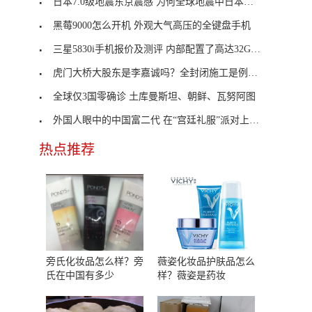
日本7.0级地震东京震感 为何全球地震中日本最为频
黑莓9000怎么开机 外观大气高压的全键盘手机
三星5830i手机报价及测评 内部配置了高达32GB的内存卡
虎门大桥大股东是李嘉诚吗？全封闭施工是例行检查及
全球仅3国零确诊 土库曼斯坦、朝鲜、瓦努阿图
外国人眼中的中国富二代 在“宫廷礼服”派对上闲逛
热点推荐
旁氏化妆品怎么样？旁
薇姿化妆品护肤品怎么
氏在中国有多少
样？薇姿是药妆
、
，