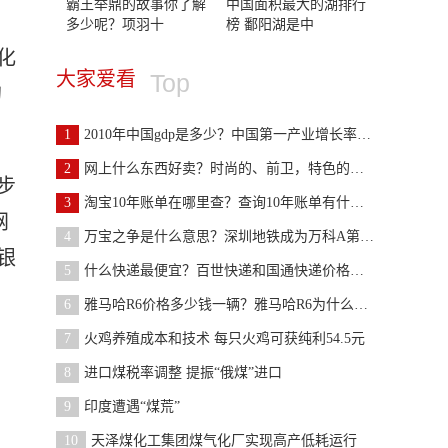
霸王举鼎的故事你了解
中国面积最大的湖排行
多少呢？项羽十
榜 鄱阳湖是中
化
大家爱看
Top
均
1
2010年中国gdp是多少？中国第一产业增长率是多少？
2
网上什么东西好卖？时尚的、前卫，特色的、有创意的
步
3
淘宝10年账单在哪里查？查询10年账单有什么作用?
网
4
万宝之争是什么意思？深圳地铁成为万科A第一大股东
银
5
什么快递最便宜？百世快递和国通快递价格都比较便宜
6
雅马哈R6价格多少钱一辆？雅马哈R6为什么不引入国内
7
火鸡养殖成本和技术 每只火鸡可获纯利54.5元
8
进口煤税率调整 提振“俄煤”进口
9
印度遭遇“煤荒”
10
天泽煤化工集团煤气化厂实现高产低耗运行