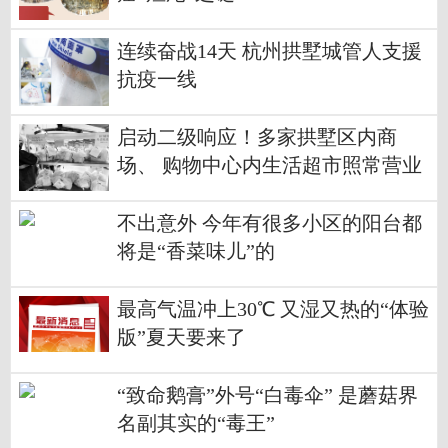
连续奋战14天 杭州拱墅城管人支援
抗疫一线
启动二级响应！多家拱墅区内商
场、 购物中心内生活超市照常营业
不出意外 今年有很多小区的阳台都
将是“香菜味儿”的
最高气温冲上30℃ 又湿又热的“体验
版”夏天要来了
“致命鹅膏”外号“白毒伞” 是蘑菇界
名副其实的“毒王”