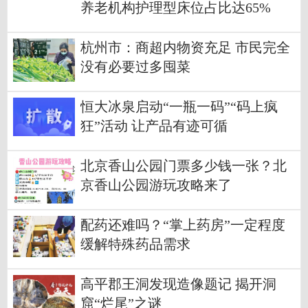
养老机构护理型床位占比达65%
杭州市：商超内物资充足 市民完全
没有必要过多囤菜
恒大冰泉启动“一瓶一码”“码上疯
狂”活动 让产品有迹可循
北京香山公园门票多少钱一张？北
京香山公园游玩攻略来了
配药还难吗？“掌上药房”一定程度
缓解特殊药品需求
高平郡王洞发现造像题记 揭开洞
窟“烂尾”之谜