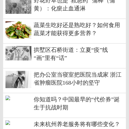
野花野草也是“救急药” 蒲棒（蒲
黄）：化瘀止血通淋
蔬菜生吃好还是熟吃好？如何食用
蔬菜才能获得更多营养？
拱墅区石桥街道：立夏“疫”线
“画”里有“话”
把办公室当寝室把医院当成家 浙江
省肿瘤医院168小时的坚守
你知道吗？中国最早的“代价券”诞
生于抗战时期
未来杭州养老服务将有哪些变化？