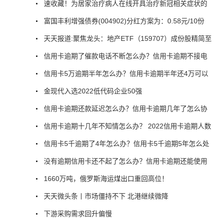
速收藏！为居家治疗病人在线开具治疗新冠相关症状的
富国丰利增强债券(004902)分红方案为：0.58元/10份
天天报道:聚焦龙头：地产ETF（159707）成份股精简至
信用卡逾期了催款电话不断怎么办？信用卡逾期不接电
信用卡5万逾期半年怎么办？信用卡逾期半年还4万可以
金现代入选2022低代码企业50强
信用卡逾期还款延迟怎么办？信用卡逾期几年了怎么协
信用卡逾期十几年不知情怎么办？ 2022信用卡逾期人数
信用卡5千逾期了4年怎么办？信用卡5千逾期5年怎么处
没有逾期信用卡还不起了怎么办？信用卡逾期还能使用
1660万吨，俄罗斯海运煤出口重回高位！
天天微头条丨市场僵持不下 北港继续微降
下游采购需求回升偏慢