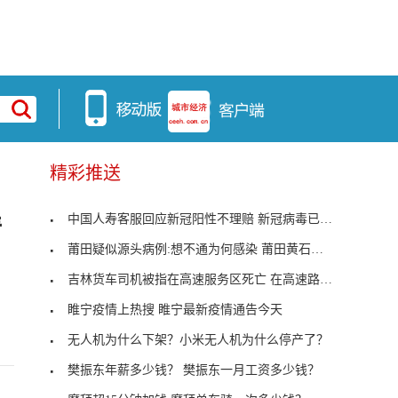
精彩推送
中国人寿客服回应新冠阳性不理赔 新冠病毒已经被定
情
莆田疑似源头病例:想不通为何感染 莆田黄石新增病
吉林货车司机被指在高速服务区死亡 在高速路上出了
睢宁疫情上热搜 睢宁最新疫情通告今天
无人机为什么下架？小米无人机为什么停产了？
樊振东年薪多少钱？ 樊振东一月工资多少钱？