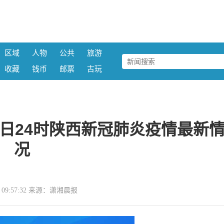
区域
人物
公共
旅游
收藏
钱币
邮票
古玩
5日24时陕西新冠肺炎疫情最新
况
16 09:57:32 来源：潇湘晨报