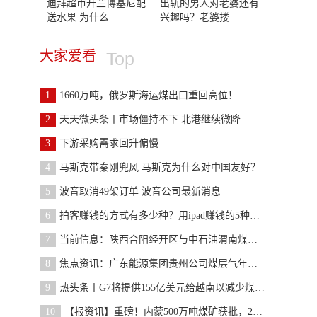
迪拜超市开兰博基尼配
出轨的男人对老婆还有
送水果 为什么
兴趣吗？老婆搂
大家爱看
Top
1
1660万吨，俄罗斯海运煤出口重回高位！
2
天天微头条丨市场僵持不下 北港继续微降
3
下游采购需求回升偏慢
4
马斯克带秦刚兜风 马斯克为什么对中国友好？
5
波音取消49架订单 波音公司最新消息
6
拍客赚钱的方式有多少种？用ipad赚钱的5种方式
7
当前信息：陕西合阳经开区与中石油渭南煤层气管输有
8
焦点资讯：广东能源集团贵州公司煤层气年发电量破1
9
热头条丨G7将提供155亿美元给越南以减少煤炭使用
10
【报资讯】重磅！内蒙500万吨煤矿获批，2023年1月复