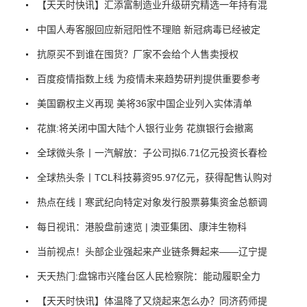
【天天时快讯】汇添富制造业升级研究精选一年持有混
中国人寿客服回应新冠阳性不理赔 新冠病毒已经被定
抗原买不到谁在囤货？厂家不会给个人售卖授权
百度疫情指数上线 为疫情未来趋势研判提供重要参考
美国霸权主义再现 美将36家中国企业列入实体清单
花旗:将关闭中国大陆个人银行业务 花旗银行会撤离
全球微头条丨一汽解放：子公司拟6.71亿元投资长春检
全球热头条丨TCL科技募资95.97亿元，获得配售认购对
热点在线丨寒武纪向特定对象发行股票募集资金总额调
每日视讯：港股盘前速览 | 澳亚集团、康沣生物科
当前视点！头部企业强起来产业链条舞起来——辽宁提
天天热门:盘锦市兴隆台区人民检察院：能动履职全力
【天天时快讯】体温降了又烧起来怎么办？同济药师提