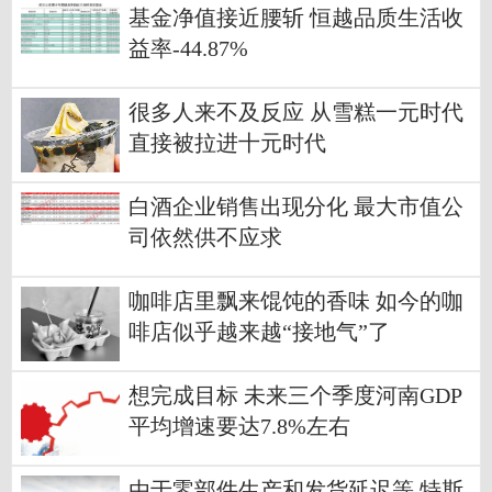
基金净值接近腰斩 恒越品质生活收
益率-44.87%
很多人来不及反应 从雪糕一元时代
直接被拉进十元时代
白酒企业销售出现分化 最大市值公
司依然供不应求
咖啡店里飘来馄饨的香味 如今的咖
啡店似乎越来越“接地气”了
想完成目标 未来三个季度河南GDP
平均增速要达7.8%左右
由于零部件生产和发货延迟等 特斯