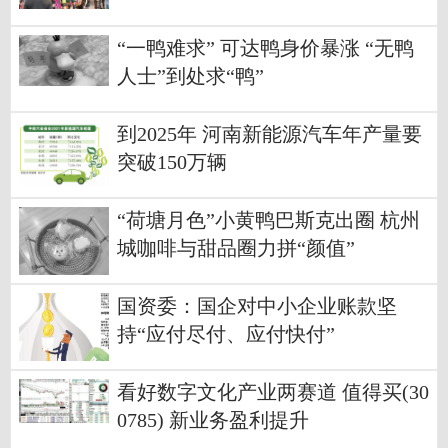
“一鸭难求” 可达鸭身价暴涨 “无鸭
人士”到处求“鸭”
到2025年 河南新能源汽车年产量要
突破150万辆
“荷塘月色”小黄鸭巴斯克出圈 杭州
城咖啡与甜品圈力拼“颜值”
国资委：国企对中小企业账款坚
持“应付尽付、应付快付”
看好数字文化产业两赛道 值得买(30
0785) 新业务盈利提升