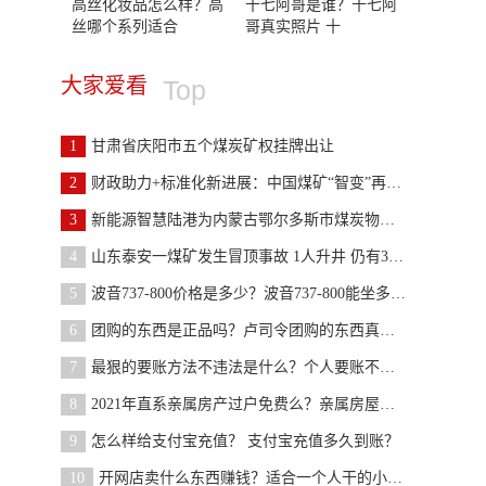
高丝化妆品怎么样？高
十七阿哥是谁？十七阿
丝哪个系列适合
哥真实照片 十
大家爱看
Top
1
甘肃省庆阳市五个煤炭矿权挂牌出让
2
财政助力+标准化新进展：中国煤矿“智变”再提速
3
新能源智慧陆港为内蒙古鄂尔多斯市煤炭物流插上绿色
4
山东泰安一煤矿发生冒顶事故 1人升井 仍有3人被困
5
波音737-800价格是多少？波音737-800能坐多少人？
6
团购的东西是正品吗？卢司令团购的东西真吗？靠谱吗
7
最狠的要账方法不违法是什么？个人要账不犯法绝招
8
2021年直系亲属房产过户免费么？亲属房屋买卖过户政
9
怎么样给支付宝充值？ 支付宝充值多久到账？
10
开网店卖什么东西赚钱？适合一个人干的小生意有哪些