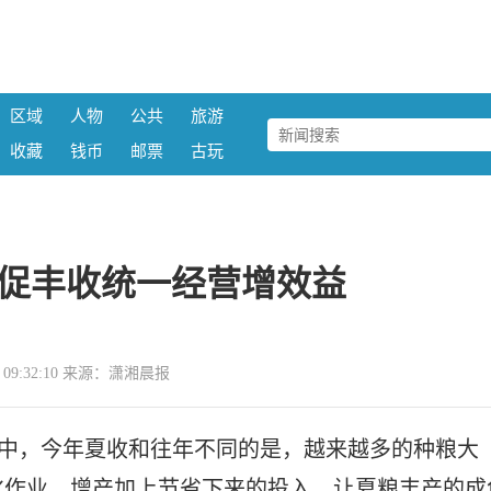
区域
人物
公共
旅游
收藏
钱币
邮票
古玩
促丰收统一经营增效益
07 09:32:10 来源：潇湘晨报
当中，今年夏收和往年不同的是，越来越多的种粮大
化作业，增产加上节省下来的投入，让夏粮丰产的成