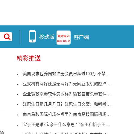
精彩推送
美国现求包养网站注册会员已超过100万 不禁令人大
豆浆机有网好还是无网好？无网豆浆机的缺点有哪些？
企业微软杀毒软件怎么样？微软自带杀毒软件评测来了
江忍生日是几月几日？江忍生日文案：和听听吃草莓蛋
南京马鞍国际机场在哪里？南京马鞍国际机场航班时刻
宝亲王是谁?宝亲王什么意思 宝亲王和怡亲王什么关
色