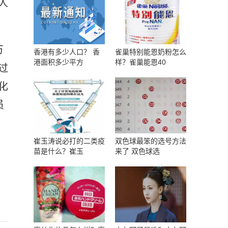
人
万
香港有多少人口？ 香
雀巢特别能恩奶粉怎么
港面积多少平方
样？雀巢能恩40
过
化
员
崔玉涛说必打的二类疫
双色球最笨的选号方法
苗是什么？崔玉
来了 双色球选