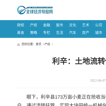
财经
产经
金融
股市
文化
艺术
公司
美食
策略
专栏
生活
汽车
房产
城市
您的位置：
首页
>
产经
>
利辛：土地流转
2022-06-
眼下，利辛县173万亩小麦正在抢收
户，通过流转托管，实现大块田统一机械