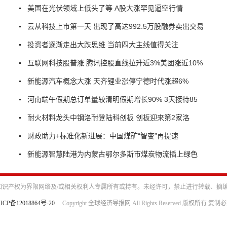
美国在光伏领域上低头了等 A股大涨罕见逼空行情
云从科技上市第一天 出现了高达992.5万股融券卖出交易
投资者逐渐走出大跌思维 当前四大主线值得关注
互联网科技股普涨 腾讯控股直线拉升近3%美团涨近10%
新能源汽车概念大涨 天齐锂业涨停宁德时代涨超6%
河南端午假期总订单量较清明假期增长90% 3天接待85
耐火材料龙头中钢洛耐登陆科创板 创板迎来第2家洛
财政助力+标准化新进展：中国煤矿“智变”再提速
新能源智慧陆港为内蒙古鄂尔多斯市煤炭物流插上绿色
识产权为界限网络及/或相关权利人专属所有或持有。未经许可，禁止进行转载、摘
ICP备12018864号-20
Copyright 全球经济导报网 All Rights Reserved 版权所有 复制