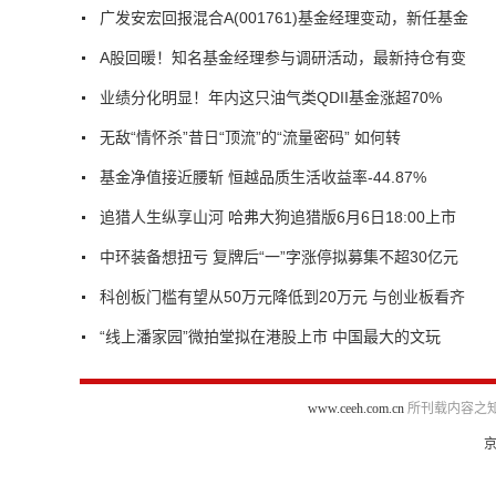
广发安宏回报混合A(001761)基金经理变动，新任基金
A股回暖！知名基金经理参与调研活动，最新持仓有变
业绩分化明显！年内这只油气类QDII基金涨超70%
无敌“情怀杀”昔日“顶流”的“流量密码” 如何转
基金净值接近腰斩 恒越品质生活收益率-44.87%
追猎人生纵享山河 哈弗大狗追猎版6月6日18:00上市
中环装备想扭亏 复牌后“一”字涨停拟募集不超30亿元
科创板门槛有望从50万元降低到20万元 与创业板看齐
“线上潘家园”微拍堂拟在港股上市 中国最大的文玩
www.ceeh.com.cn
所刊载内容之知
京