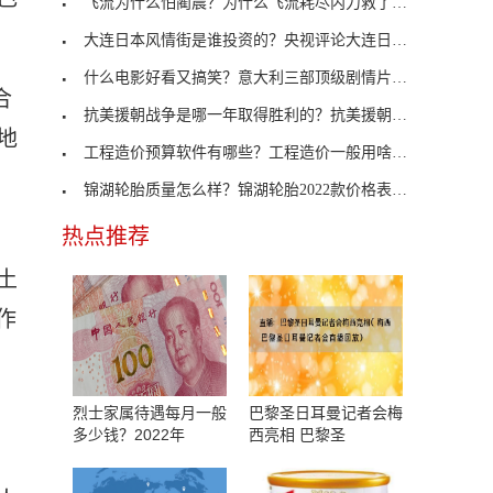
飞流为什么怕蔺晨？为什么飞流耗尽内力救了梅长苏？
大连日本风情街是谁投资的？央视评论大连日本风情
什么电影好看又搞笑？意大利三部顶级剧情片你看过吗
合
抗美援朝战争是哪一年取得胜利的？抗美援朝战争是谁
地
工程造价预算软件有哪些？工程造价一般用啥软件比较
锦湖轮胎质量怎么样？锦湖轮胎2022款价格表来了
热点推荐
土
作
烈士家属待遇每月一般
巴黎圣日耳曼记者会梅
多少钱？2022年
西亮相 巴黎圣