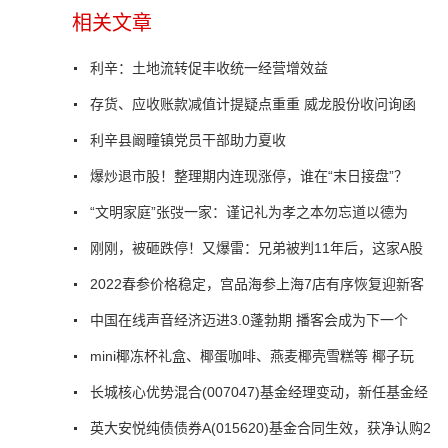
相关文章
利辛：土地流转促丰收统一经营增效益
存货、应收账款减值计提疑点重重 威龙股份收问询函
利辛县阚疃镇党员干部助力夏收
爆炒退市股！整理期内连现涨停，谁在“末日接盘”？
“文明家庭”张弢一家：谨记礼为孝之本勿忘道以德为
刚刚，被砸跌停！又爆雷：兄弟被判11年后，这家A股
2022春参价格稳定，宫品海参上海7店有序恢复迎新客
中国在线声音经济迈进3.0蓬勃期 播客会成为下一个
mini椰冻杯礼盒、椰蛋咖啡、燕麦椰壳雪糕等 椰子玩
长城核心优势混合(007047)基金经理变动，新任基金经
英大安悦纯债债券A(015620)基金合同生效，获净认购2