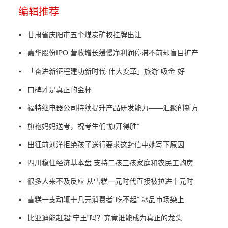
编辑推荐
甘肃省庆阳市五个煤炭矿权挂牌出让
嘉华股份IPO 营收增长缓慢净利润停滞不前却盲目扩产
「奋进新征程建功新时代·伟大变革」旅游“吸金”好
口碑才是真正的金杯
福特继电器公司持续提升产品研发能力——汇聚创新方
旗袍妈妈送考，祝考生们“旗开得胜”
出征前刘洋拒绝孩子送行要求这封信中她写下原因
四川稳住经济基本盘 支持二孩三孩家庭和农民工购房
很多人来不及反应 从雪糕一元时代直接被拉进十元时
雪糕一支动辄十几元消费者“吃不起” 冰品市场染上
比亚迪能赶超“宁王”吗？究竟谁能成为真正的龙头