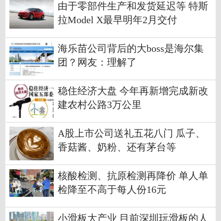
由于零部件生产和发货延迟等 特斯
拉Model X最早明年2月交付
海乐苗公司背后的大boss是海尔集
团？网友：理解了
稳住经济大盘 今年再新增完成新改
建农村公路3万公里
A股上市公司送礼五花八门 瓜子、
香菇酱、奶粉、还有茅台等
核酸检测、抗原检测再降价 单人单
检降至不高于每人份16元
小滑板大产业 目前深圳玩滑板的人