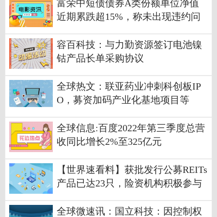
富荣中短债债券A类份额单位净值
近期累跌超15%，称未出现违约问
题
容百科技：与力勤资源签订电池镍
钴产品长单采购协议
全球热文：联亚药业冲刺科创板IP
O，募资加码产业化基地项目等
全球信息:百度2022年第三季度总营
收同比增长2%至325亿元
【世界速看料】获批发行公募REITs
产品已达23只，险资机构积极参与
投资
全球微速讯：国立科技：因控制权