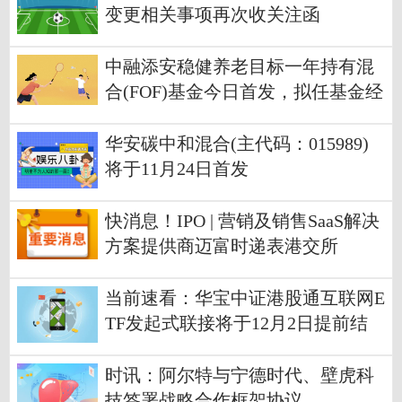
变更相关事项再次收关注函
中融添安稳健养老目标一年持有混
合(FOF)基金今日首发，拟任基金经
理周桓
华安碳中和混合(主代码：015989)
将于11月24日首发
快消息！IPO | 营销及销售SaaS解决
方案提供商迈富时递表港交所
当前速看：华宝中证港股通互联网E
TF发起式联接将于12月2日提前结
募
时讯：阿尔特与宁德时代、壁虎科
技签署战略合作框架协议