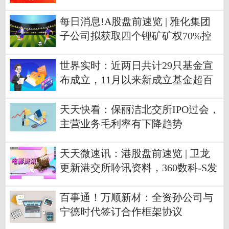
1亿元
每日消息!A股盘前速览 | 雅化集团
子公司拟获取四个锂矿矿权70%控
制权
世界实时：近两日共计29只基金宣
布成立，11月以来新成立基金超百
只
天天快看：保丽洁北交所IPO过会，
主营业务毛利率有下降趋势
天天微速讯：港股盘前速览 | 卫龙
更新港交所聆讯资料，360数科-S发
售价50.03港元
百事通！万顺新材：全资孙公司与
宁德时代签订合作框架协议