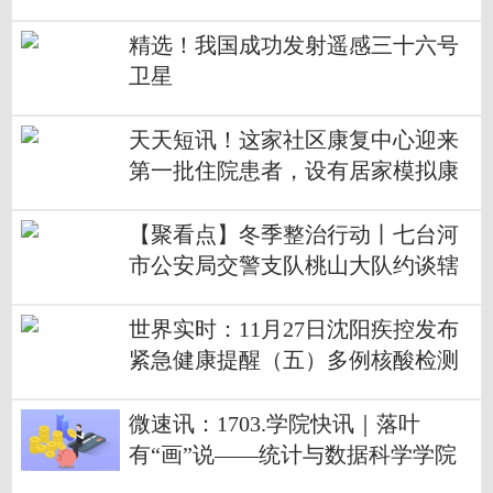
精选！我国成功发射遥感三十六号
卫星
天天短讯！这家社区康复中心迎来
第一批住院患者，设有居家模拟康
复室
【聚看点】冬季整治行动丨七台河
市公安局交警支队桃山大队约谈辖
区高风险运输企业
世界实时：11月27日沈阳疾控发布
紧急健康提醒（五）多例核酸检测
结果异常人员行程轨迹公布
微速讯：1703.学院快讯｜落叶
有“画”说——统计与数据科学学院
举办“抓住秋天小尾巴，寻最后一抹