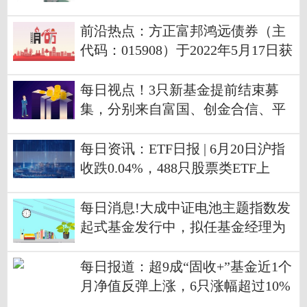
前沿热点：方正富邦鸿远债券（主
代码：015908）于2022年5月17日获
予募集注册
每日视点！3只新基金提前结束募
集，分别来自富国、创金合信、平
安基金
每日资讯：ETF日报 | 6月20日沪指
收跌0.04%，488只股票类ETF上
涨、最高上涨6.73%
每日消息!大成中证电池主题指数发
起式基金发行中，拟任基金经理为
刘淼
每日报道：超9成“固收+”基金近1个
月净值反弹上涨，6只涨幅超过10%