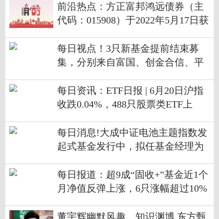
前沿热点：方正富邦鸿远债券（主
代码：015908）于2022年5月17日获
予募集注册
每日视点！3只新基金提前结束募
集，分别来自富国、创金合信、平
安基金
每日资讯：ETF日报 | 6月20日沪指
收跌0.04%，488只股票类ETF上
涨、最高上涨6.73%
每日消息!大成中证电池主题指数发
起式基金发行中，拟任基金经理为
刘淼
每日报道：超9成“固收+”基金近1个
月净值反弹上涨，6只涨幅超过10%
董宇辉幽默风趣、知识渊博 东方甄