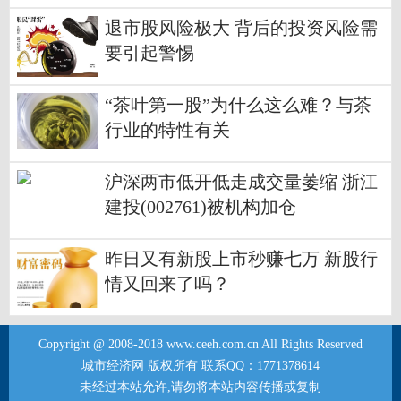
票
退市股风险极大 背后的投资风险需
要引起警惕
“茶叶第一股”为什么这么难？与茶
行业的特性有关
沪深两市低开低走成交量萎缩 浙江
建投(002761)被机构加仓
昨日又有新股上市秒赚七万 新股行
情又回来了吗？
Copyright @ 2008-2018 www.ceeh.com.cn All Rights Reserved
城市经济网 版权所有 联系QQ：1771378614
未经过本站允许,请勿将本站内容传播或复制