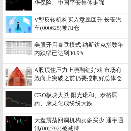
华保险、中国平安集体走强
V型反转机构买入意愿回升 长安汽
车(000625)被加仓
美股开启暴跌模式 纳斯达克指数年
内跌幅已达到30.9%
A股顶住压力上演翻红好戏 市场有
效向上突破之前仍要控制好总体仓
位
CRO板块大跌 阳光诺和、泰格医
药、康龙化成纷纷大跌
大盘震荡回调机构卖多买少 通宇通
讯(002792)被减持