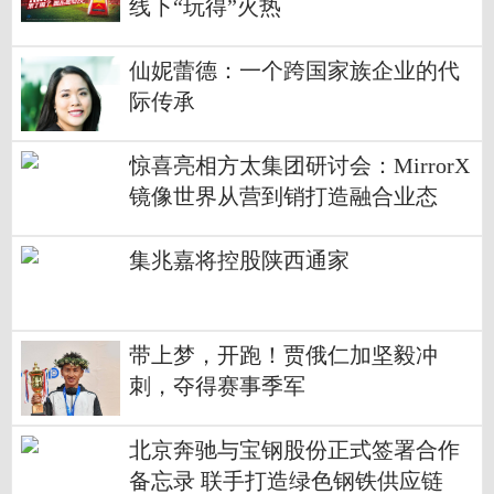
线下“玩得”火热
仙妮蕾德：一个跨国家族企业的代
际传承
惊喜亮相方太集团研讨会：MirrorX
镜像世界从营到销打造融合业态
集兆嘉将控股陕西通家
带上梦，开跑！贾俄仁加坚毅冲
刺，夺得赛事季军
北京奔驰与宝钢股份正式签署合作
备忘录 联手打造绿色钢铁供应链