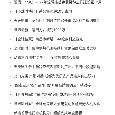
观察：北京：2022年流感疫苗免费接种工作延长至12月
【环球时快讯】茅台集团超10亿拿地
天天短讯！丛台区：刘丹主持召开重点水利工程调度会
世界最新：隋田力，被罚1000万！
【全球独家】南昌市新增一4A级乡村旅游点
全球即时：集中供热范围持续扩容确保群众温暖过冬
动态焦点:交广会客厅｜师徒换位精心筹备
天天微头条丨新冷空气即将影响广州，下周中段迎回晴
对口支援 产销对接 成都为优质农产品输入输出双向
“四市三州”农产品“组团”开展品牌营销及产销对接
【世界热闻】“车位刚需”居民单次5元封顶苏州城投
世界即时看！全球载荷最大油电混动多旋翼无人机太仓
新增普惠性托育机构苏州超额完成年度目标