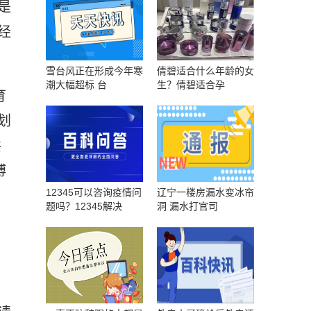
是
经
雪台风正在形成今年寒
倩碧适合什么年龄的女
潮大幅超标 台
生？倩碧适合孕
育
划
共
博
12345可以咨询疫情问
辽宁一楼房漏水变冰帘
题吗？12345解决
洞 漏水打官司