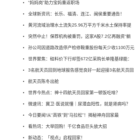
“妈妈岗”助力宝妈重返职场
全球新资讯：长乐、福清、连江、闽侯重要通告！
黄河流域治理水土流失25.96万平方千米水土保持率提
突然中止！保荐机构被重罚，这家A股7.2亿再融资“躺
孙公司因道路改造停产检修鞍重股份每天少收1100万元
世界聚焦：硅料价下行却签672亿采购长单隆基绿能：
3名航天员回到地球报告感觉良好一起迎接3名航天员回
航天员陈冬出舱
世界今热点：神十四航天员回家第一顿饭吃啥？
微速讯：冀卫·医说就懂｜尿潜血阳性，就是肾病吗？
今日要闻!从“高铁”到“马拉松”！揭秘神舟回家最
看热讯：大举回购！千亿食品巨头放大招
新动态：「视点」启程回家！