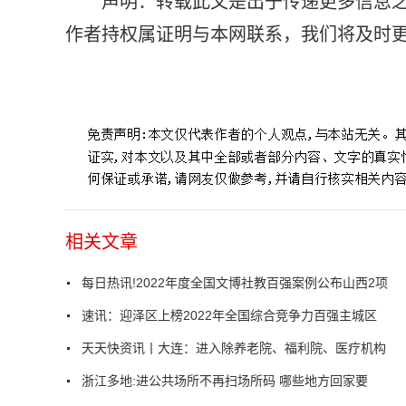
声明：转载此文是出于传递更多信息
作者持权属证明与本网联系，我们将及时更正、删
标签：
自然遗产
中国文物学会
线上活动
中国文物报社
相关文章
每日热讯!2022年度全国文博社教百强案例公布山西2项
速讯：迎泽区上榜2022年全国综合竞争力百强主城区
天天快资讯丨大连：进入除养老院、福利院、医疗机构
浙江多地:进公共场所不再扫场所码 哪些地方回家要