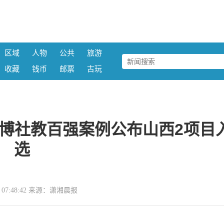
区域
人物
公共
旅游
收藏
钱币
邮票
古玩
国文博社教百强案例公布山西2项目
选
05 07:48:42 来源：潇湘晨报