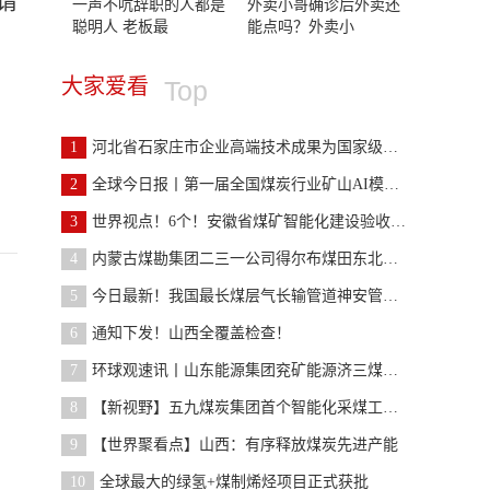
请
一声不吭辞职的人都是
外卖小哥确诊后外卖还
聪明人 老板最
能点吗？外卖小
大家爱看
Top
1
河北省石家庄市企业高端技术成果为国家级示范矿井“
2
全球今日报丨第一届全国煤炭行业矿山AI模型大赛 初
3
世界视点！6个！安徽省煤矿智能化建设验收结果（第
4
内蒙古煤勘集团二三一公司得尔布煤田东北部煤层气资
5
今日最新！我国最长煤层气长输管道神安管道全线贯通
6
通知下发！山西全覆盖检查！
7
环球观速讯丨山东能源集团兖矿能源济三煤矿：变革创
8
【新视野】五九煤炭集团首个智能化采煤工作面实现智
9
【世界聚看点】山西：有序释放煤炭先进产能
10
全球最大的绿氢+煤制烯烃项目正式获批