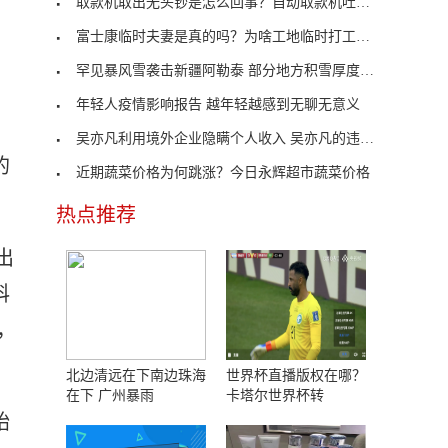
取款机取出无头钞是怎么回事？自动取款机吐钞没有取
富士康临时夫妻是真的吗？为啥工地临时打工的夫妻这
罕见暴风雪袭击新疆阿勒泰 部分地方积雪厚度达60厘
年轻人疫情影响报告 越年轻越感到无聊无意义
吴亦凡利用境外企业隐瞒个人收入 吴亦凡的违法事实
的
近期蔬菜价格为何跳涨？今日永辉超市蔬菜价格
热点推荐
出
科
，
北边清远在下南边珠海
世界杯直播版权在哪？
在下 广州暴雨
卡塔尔世界杯转
始