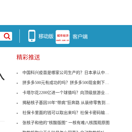
精彩推送
中国科兴疫苗是哪家公司生产的？日本承认中国科兴疫
入
拼多多500元有成功的吗？拼多多500现金剩下0.01怎么
卡塔尔花2200亿进一个球值吗？向顶级旅游业转型
揭秘核子基因10年“带病”狂奔路 从装修零售到核酸
社保卡里面的钱可以取出来吗？社保卡密码输3次错了
张核子和他的“核酸版图” 一核有难八核围观原图