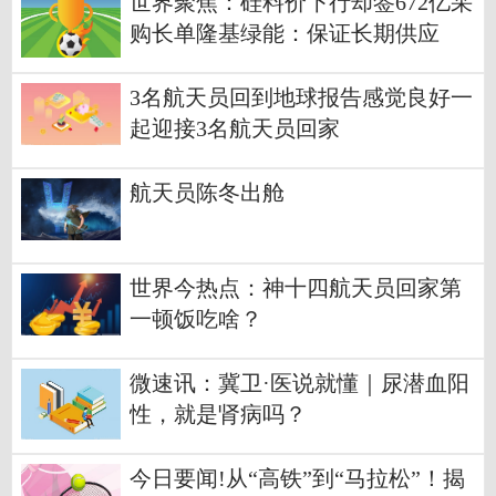
世界聚焦：硅料价下行却签672亿采
购长单隆基绿能：保证长期供应
3名航天员回到地球报告感觉良好一
起迎接3名航天员回家
航天员陈冬出舱
世界今热点：神十四航天员回家第
一顿饭吃啥？
微速讯：冀卫·医说就懂｜尿潜血阳
性，就是肾病吗？
今日要闻!从“高铁”到“马拉松”！揭