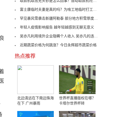
取款机取出无头钞是怎么回事？自动取款机吐钞没有取
富士康临时夫妻是真的吗？为啥工地临时打工的夫妻这
罕见暴风雪袭击新疆阿勒泰 部分地方积雪厚度达60厘
年轻人疫情影响报告 越年轻越感到无聊无意义
吴亦凡利用境外企业隐瞒个人收入 吴亦凡的违法事实
良
近期蔬菜价格为何跳涨？今日永辉超市蔬菜价格
热点推荐
着
医
北边清远在下南边珠海
世界杯直播版权在哪？
在下 广州暴雨
卡塔尔世界杯转
对
备