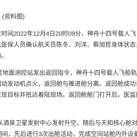
(资料图)
间2022年12月4日20时09分，神舟十四号载人飞
监医保人员确认航天员陈冬、刘洋、蔡旭哲身体状态
功。
通过地面测控站发出返回指令，神舟十四号载人飞船轨
制动发动机点火，返回舱与推进舱分离。返回舱成功
发现目标并抵达着陆现场。返回舱舱门打开后，医监
5日从酒泉卫星发射中心发射升空，随后与天和核心舱
期间，先后进行3次出舱活动，完成空间站舱内外设