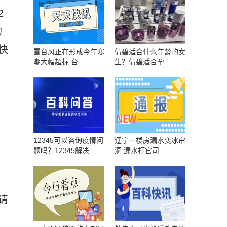
2
构
快
雪台风正在形成今年寒
倩碧适合什么年龄的女
潮大幅超标 台
生？倩碧适合孕
别
12345可以咨询疫情问
辽宁一楼房漏水变冰帘
题吗？12345解决
洞 漏水打官司
请