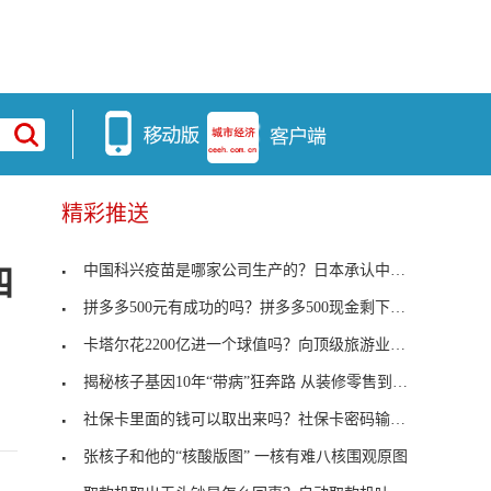
精彩推送
中国科兴疫苗是哪家公司生产的？日本承认中国科兴疫
四
拼多多500元有成功的吗？拼多多500现金剩下0.01怎么
卡塔尔花2200亿进一个球值吗？向顶级旅游业转型
揭秘核子基因10年“带病”狂奔路 从装修零售到核酸
社保卡里面的钱可以取出来吗？社保卡密码输3次错了
张核子和他的“核酸版图” 一核有难八核围观原图