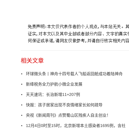
标签：
载人飞船
圆满成功
飞行任务
北京时间
及时发现
相关文章
环球微头条丨神舟十四号载人飞船返回舱成功着陆神舟
新绛税务全力护航小微企业发展
天天速讯：长治新增11+207例
快报：孩子居家出现不良情绪家长如何疏导
央视《新闻周刊》点赞蜀山区残疾人自主创业！
12月4日0时至15时，北京新增本土感染者1695例，含社