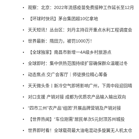
观察：北京：2022年流感疫苗免费接种工作延长至12月
【环球时快讯】茅台集团超10亿拿地
天天短讯！丛台区：刘丹主持召开重点水利工程调度会
世界最新：隋田力，被罚1000万！
【全球独家】南昌市新增一4A级乡村旅游点
全球即时：集中供热范围持续扩容确保群众温暖过冬
动态焦点:交广会客厅｜师徒换位精心筹备
天天微头条丨新冷空气即将影响广州，下周中段迎回晴
对口支援 产销对接 成都为优质农产品输入输出双向
“四市三州”农产品“组团”开展品牌营销及产销对接
【世界热闻】“车位刚需”居民单次5元封顶苏州城投
世界即时看！全球载荷最大油电混动多旋翼无人机太仓