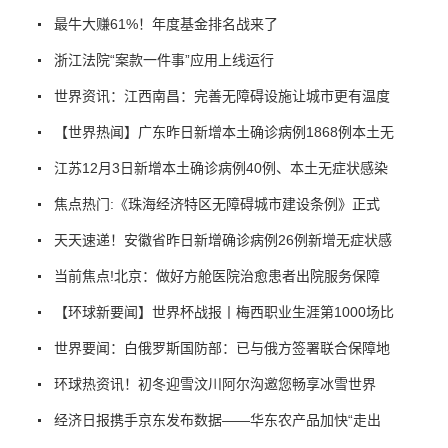
最牛大赚61%！年度基金排名战来了
浙江法院“案款一件事”应用上线运行
世界资讯：江西南昌：完善无障碍设施让城市更有温度
【世界热闻】广东昨日新增本土确诊病例1868例本土无
江苏12月3日新增本土确诊病例40例、本土无症状感染
焦点热门:《珠海经济特区无障碍城市建设条例》正式
天天速递！安徽省昨日新增确诊病例26例新增无症状感
当前焦点!北京：做好方舱医院治愈患者出院服务保障
【环球新要闻】世界杯战报丨梅西职业生涯第1000场比
世界要闻：白俄罗斯国防部：已与俄方签署联合保障地
环球热资讯！初冬迎雪汶川阿尔沟邀您畅享冰雪世界
经济日报携手京东发布数据——华东农产品加快“走出