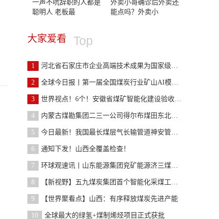
一声不吭辞职的人都是
外卖小哥确诊后外卖还
聪明人 老板最
能点吗？外卖小
大家爱看
Top
1
河北省石家庄市企业高端技术成果为国家级示范矿井“
2
全球今日报丨第一届全国煤炭行业矿山AI模型大赛 初
3
世界视点！6个！安徽省煤矿智能化建设验收结果（第
4
内蒙古煤勘集团二三一公司得尔布煤田东北部煤层气资
5
今日最新！我国最长煤层气长输管道神安管道全线贯通
6
通知下发！山西全覆盖检查！
7
环球观速讯丨山东能源集团兖矿能源济三煤矿：变革创
8
【新视野】五九煤炭集团首个智能化采煤工作面实现智
9
【世界聚看点】山西：有序释放煤炭先进产能
10
全球最大的绿氢+煤制烯烃项目正式获批