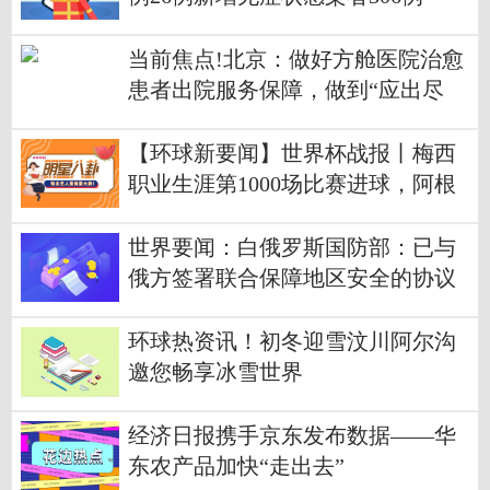
当前焦点!北京：做好方舱医院治愈
患者出院服务保障，做到“应出尽
出”
【环球新要闻】世界杯战报丨梅西
职业生涯第1000场比赛进球，阿根
廷2:1澳大利亚
世界要闻：白俄罗斯国防部：已与
俄方签署联合保障地区安全的协议
环球热资讯！初冬迎雪汶川阿尔沟
邀您畅享冰雪世界
经济日报携手京东发布数据——华
东农产品加快“走出去”