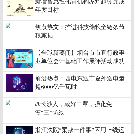
新增普惠性托育机构苏州超额完成
年度目标
焦点热文：推进科技储粮全链条节
粮减损
【全球新要闻】烟台市市直行政事
业单位会计基础工作展评活动成功
举办
前沿热点：西电东送宁夏外送电量
超6000亿千瓦时
@长沙人，戴好口罩，强化免
疫“三”防线
浙江法院“案款一件事”应用上线运