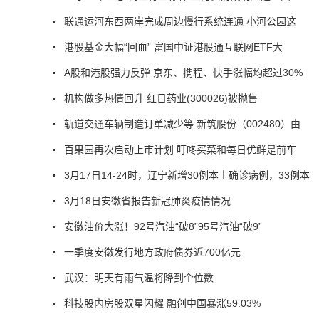
联通运河东西两岸完成周边慢行系统连通 小河公园这
港股基金大幅“回血” 富国中证港股通互联网ETF大
A股和港股强力反弹 京东、携程、快手涨幅均超过30%
机构做多热情回升 红日药业(300026)被抛售
轨道交通车辆制造订单减少等 新筑股份（002480）由
百果园再次启动上市计划 叮咚买菜和每日优鲜是前车
3月17日14-24时，辽宁新增30例本土确诊病例，33例本
3月18日安徽省报告新冠肺炎疫情情况
安徽油价大涨！92号汽油“破8”95号汽油“破9”
一季度安徽发行地方政府债券近700亿元
武汉：明天有雨气温将降到个位数
科技股内房股双星闪耀 融创中国暴涨59.03%