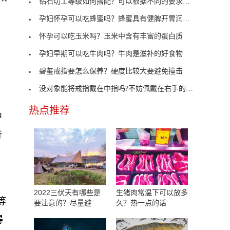
钻石切工等级如何搭配？可以根据不同的要求来选
、
孕妇怀孕可以吃蜂蜜吗？蜂蜜具有健脾开胃润肠通便功
怀孕可以吃玉米吗？玉米中含有丰富的蛋白质
孕妇早期可以吃牛肉吗？牛肉是滋补的好食物
碧玺戒指要怎么保养？硬度比较大要避免撞击
没对象能将戒指戴在中指吗?不妨佩戴在右手的食指
热点推荐
中
行
2022三伏天有哪些是
生猪肉常温下可以放多
等
要注意的？尽量避
久？热一点的话
得