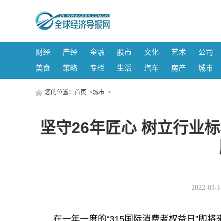
财经
产经
金融
股市
文化
艺术
公司
美食
策略
专栏
生活
汽车
房产
城市
您的位置：
首页
>
城市
>
坚守26年匠心 树立行业
2022-03
在一年一度的“315国际消费者权益日”即