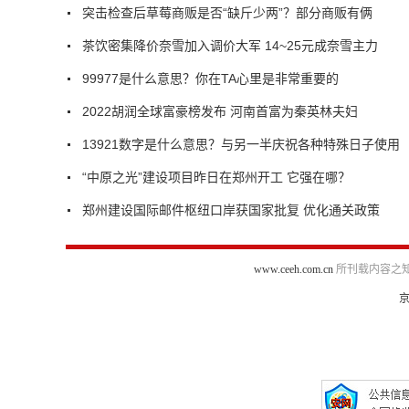
突击检查后草莓商贩是否“缺斤少两”？部分商贩有俩
茶饮密集降价奈雪加入调价大军 14~25元成奈雪主力
99977是什么意思？你在TA心里是非常重要的
2022胡润全球富豪榜发布 河南首富为秦英林夫妇
13921数字是什么意思？与另一半庆祝各种特殊日子使用
“中原之光”建设项目昨日在郑州开工 它强在哪？
郑州建设国际邮件枢纽口岸获国家批复 优化通关政策
www.ceeh.com.cn
所刊载内容之知
京