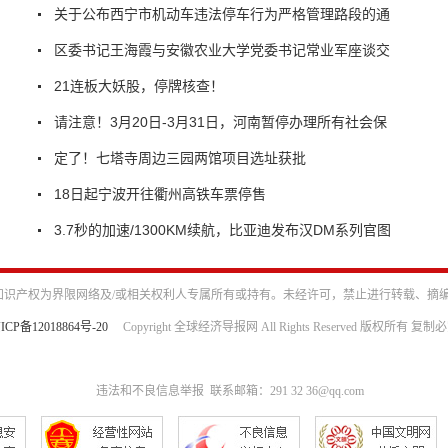
关于公布西宁市机动车违法停车行为严格管理路段的通
区委书记王海霞与安徽农业大学党委书记常业军座谈交
21连板大妖股，停牌核查！
请注意！3月20日-3月31日，河南暂停办理所有社会保
定了！七塔寺周边三园两馆项目选址获批
18日起宁波开往衢州高铁车票停售
3.7秒的加速/1300KM续航，比亚迪发布汉DM系列官图
识产权为界限网络及/或相关权利人专属所有或持有。未经许可，禁止进行转载、摘
ICP备12018864号-20
Copyright 全球经济导报网 All Rights Reserved 版权所有 复制
违法和不良信息举报 联系邮箱：291 32 36@qq.com