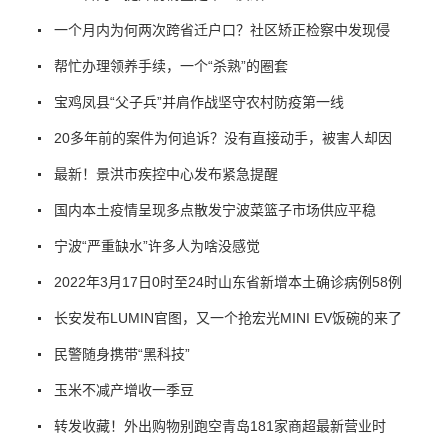
一个月内为何两次跨省迁户口？社区矫正检察中发现侵
帮忙办理领养手续，一个“杀熟”的圈套
宝鸡凤县“父子兵”并肩作战坚守农村防疫第一线
20多年前的案件为何追诉？没有直接动手，被害人却因
最新！景洪市疾控中心发布紧急提醒
国内本土疫情呈现多点散发宁波菜篮子市场供应平稳
宁波“严重缺水”许多人为啥没感觉
2022年3月17日0时至24时山东省新增本土确诊病例58例
长安发布LUMIN官图，又一个抢宏光MINI EV饭碗的来了
民警随身携带“黑科技”
玉米不减产增收一季豆
转发收藏！外出购物别跑空青岛181家商超最新营业时