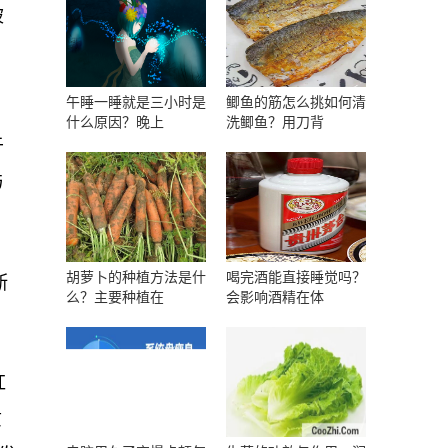
被
午睡一睡就是三小时是
鲫鱼的筋怎么挑如何清
什么原因？晚上
洗鲫鱼？用刀背
于
与
胡萝卜的种植方法是什
喝完酒能直接睡觉吗？
断
么？主要种植在
会影响酒精在体
红
质