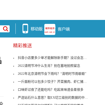
精彩推送
抖音小店要多少单才能解除新手期？没过会怎样？
品
2022清明节冲什么生肖？别在墓地拍照留念
2022年北京清明节会下雨吗？“清明时节雨歇歇”
一斤面粉可以包多少饺子？芹菜猪肉、虾仁猪肉馅最好
口味虾过夜了还能吃吗？吃起来味道会差很多
严选钻石什么意思？取EX切工级别的数据的中间值
众