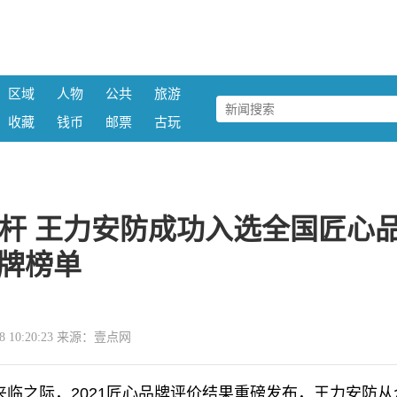
区域
人物
公共
旅游
收藏
钱币
邮票
古玩
标杆 王力安防成功入选全国匠心
牌榜单
-18 10:20:23 来源：壹点网
将来临之际，2021匠心品牌评价结果重磅发布，王力安防从