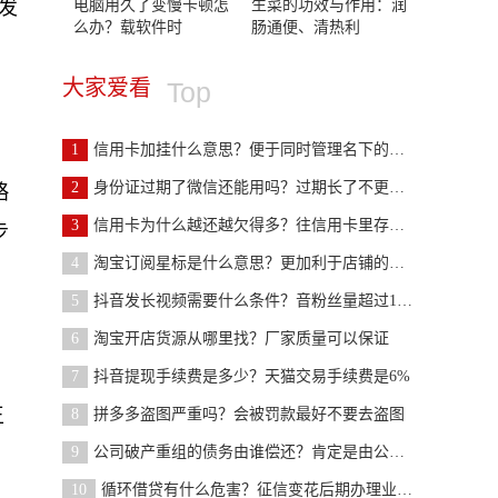
电脑用久了变慢卡顿怎
生菜的功效与作用：润
发
么办？载软件时
肠通便、清热利
大家爱看
Top
1
信用卡加挂什么意思？便于同时管理名下的银行卡
2
身份证过期了微信还能用吗？过期长了不更改就会影响
略
3
信用卡为什么越还越欠得多？往信用卡里存钱了吧
步
4
淘宝订阅星标是什么意思？更加利于店铺的运行
5
抖音发长视频需要什么条件？音粉丝量超过1000
6
淘宝开店货源从哪里找？厂家质量可以保证
7
抖音提现手续费是多少？天猫交易手续费是6%
王
8
拼多多盗图严重吗？会被罚款最好不要去盗图
9
公司破产重组的债务由谁偿还？肯定是由公司来承担的
10
循环借贷有什么危害？征信变花后期办理业务受影响